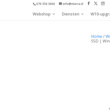
070 350 3000
info@nterra.nl
Webshop
Diensten
W10-upgr
Home
/
W
SSD | Win