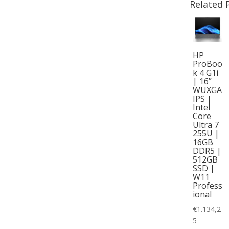
Related 
HP
ProBoo
k 4 G1i
| 16”
WUXGA
IPS |
Intel
Core
Ultra 7
255U |
16GB
DDR5 |
512GB
SSD |
W11
Profess
ional
€
1.134,2
5