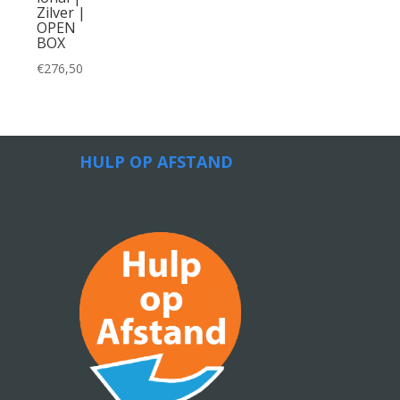
Zilver |
OPEN
BOX
€
276,50
HULP OP AFSTAND