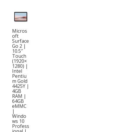
Micros
oft
Surface
Go 2 |
10.5″
Touch
(1920×
1280) |
Intel
Pentiu
m Gold
4425Y |
4GB
RAM |
64GB
eMMC
|
Windo
ws 10
Profess
ional |