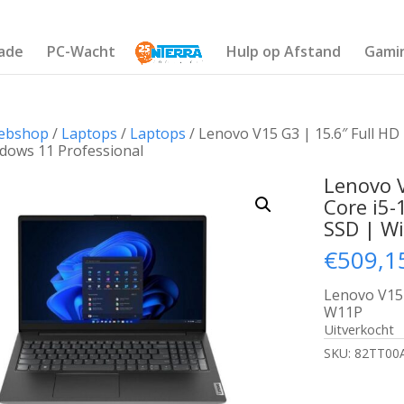
ade
PC-Wacht
Hulp op Afstand
Gami
ebshop
/
Laptops
/
Laptops
/ Lenovo V15 G3 | 15.6″ Full HD
dows 11 Professional
Lenovo V
Core i5
SSD | W
€
509,1
Lenovo V15 
W11P
Uitverkocht
SKU:
82TT00