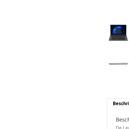
Beschr
Besch
De Le