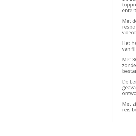
toppre
entert
Met de
respon
video
Het he
van fi
Met 8
zonde
bestan
De Le
geavan
ontwor
Met zi
reis b