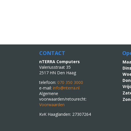
CONTACT
Ope
nTERRA Computers
M
Valeriusstraat 35
Din
2517 HN Den Haag
Woe
Don
telefoon:
070 350 3000
Vri
e-mail:
info@nterra.nl
Zat
Algemene
voorwaarden/retourecht:
Zon
Voorwaarden
KvK Haaglanden: 27307264