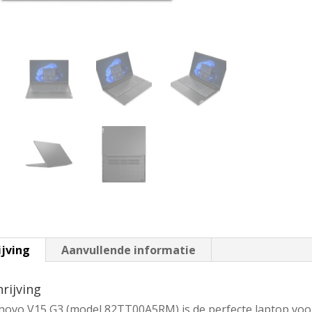
ijving
Aanvullende informatie
rijving
novo V15 G3 (model 82TT00A5RM) is de perfecte laptop voor