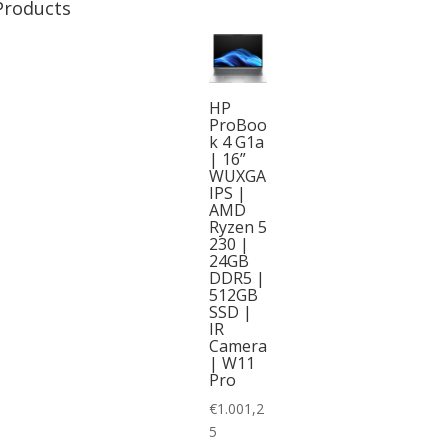
Products
HP
ProBoo
k 4 G1a
| 16”
WUXGA
IPS |
AMD
Ryzen 5
230 |
24GB
DDR5 |
512GB
SSD |
IR
Camera
| W11
Pro
€
1.001,2
5