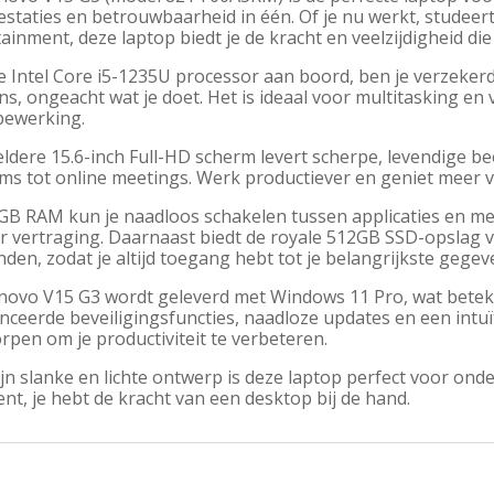
staties en betrouwbaarheid in één. Of je nu werkt, studeer
ainment, deze laptop biedt je de kracht en veelzijdigheid die
 Intel Core i5-1235U processor aan boord, ben je verzekerd
s, ongeacht wat je doet. Het is ideaal voor multitasking en 
bewerking.
ldere 15.6-inch Full-HD scherm levert scherpe, levendige bee
lms tot online meetings. Werk productiever en geniet meer v
GB RAM kun je naadloos schakelen tussen applicaties en mee
r vertraging. Daarnaast biedt de royale 512GB SSD-opslag v
den, zodat je altijd toegang hebt tot je belangrijkste gegev
novo V15 G3 wordt geleverd met Windows 11 Pro, wat beteken
ceerde beveiligingsfuncties, naadloze updates en een intuït
pen om je productiviteit te verbeteren.
jn slanke en lichte ontwerp is deze laptop perfect voor onde
ent, je hebt de kracht van een desktop bij de hand.