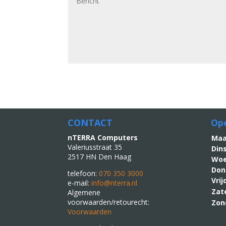
CONTACT
Ope
nTERRA Computers
M
Valeriusstraat 35
Din
2517 HN Den Haag
Woe
Don
telefoon:
070 350 3000
Vri
e-mail:
info@nterra.nl
Zat
Algemene
voorwaarden/retourecht:
Zon
Voorwaarden