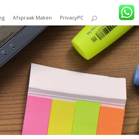
ng
Afspraak Maken
PrivacyPC