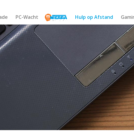
ade
PC-Wacht
Hulp op Afstand
Gami