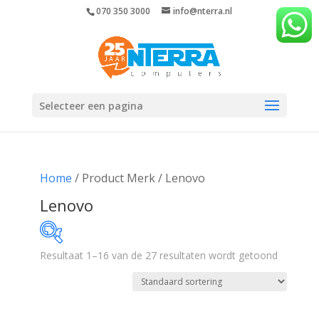
070 350 3000
info@nterra.nl
Selecteer een pagina
Home
/ Product Merk / Lenovo
Lenovo
Resultaat 1–16 van de 27 resultaten wordt getoond
€53
€1 334
53
373
694
1 014
1 334