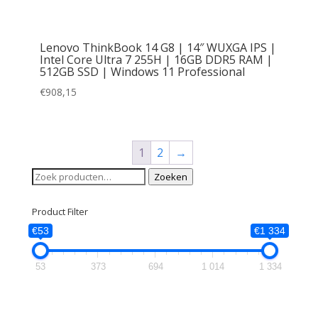
Lenovo ThinkBook 14 G8 | 14″ WUXGA IPS |
Intel Core Ultra 7 255H | 16GB DDR5 RAM |
512GB SSD | Windows 11 Professional
€
908,15
1
2
→
Zoeken
Zoeken
naar:
Product Filter
€53
€1 334
53
373
694
1 014
1 334