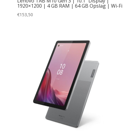
Lenovo TAB M10 Gen 3 | 10.1″ Display |
1920×1200 | 4 GB RAM | 64 GB Opslag | Wi-Fi
€
153,50