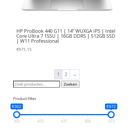
HP ProBook 440 G11 | 14” WUXGA IPS | Intel
Core Ultra 7 155U | 16GB DDR5 | 512GB SSD
| W11 Professional
€
971,15
1
2
→
Zoeken
Zoeken
naar:
Product Filter
€302
€972
302
470
637
805
972