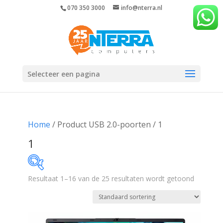
070 350 3000
info@nterra.nl
Selecteer een pagina
Home
/ Product USB 2.0-poorten / 1
1
Resultaat 1–16 van de 25 resultaten wordt getoond
€302
€972
302
470
637
805
972