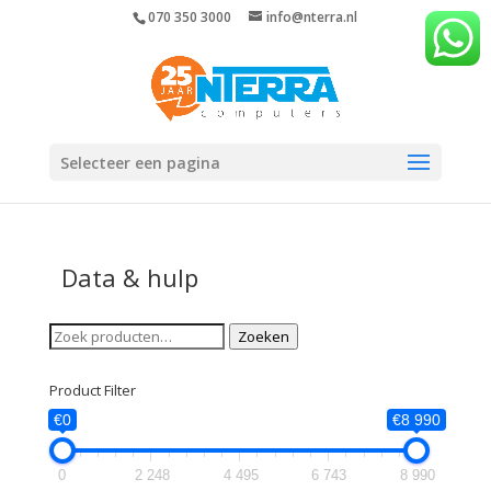
070 350 3000
info@nterra.nl
Selecteer een pagina
Data & hulp
Zoeken
Zoeken
naar:
Product Filter
€0
€8 990
0
2 248
4 495
6 743
8 990