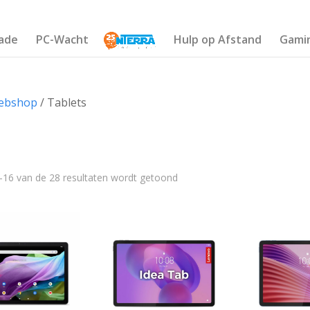
ade
PC-Wacht
Hulp op Afstand
Gami
ebshop
/ Tablets
s
–16 van de 28 resultaten wordt getoond
€2 559
711
1 327
1 943
2 559