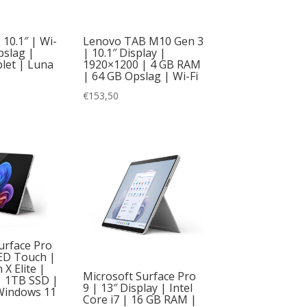
10.1″ | Wi-
Lenovo TAB M10 Gen 3
pslag |
| 10.1″ Display |
let | Luna
1920×1200 | 4 GB RAM
| 64 GB Opslag | Wi-Fi
€
153,50
urface Pro
LED Touch |
X Elite |
Microsoft Surface Pro
 1TB SSD |
9 | 13″ Display | Intel
 Windows 11
Core i7 | 16 GB RAM |