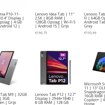
onia P10-11-
Lenovo Idea Tab | 11″
Lenovo Tab 
0.4″ Display |
2.5K | 8GB RAM |
Fi | 64GB O
pslag | 4 GB
128GB Opslag | Wi-Fi 5
Android Tab
ndroid 12 |
| Android 15 | Grijs
Grey
€
190,75
€
193,99
Microsoft S
11 | 13″ O
Snapdragon 
 Tab M9 | 32GB
Lenovo Tab P12 | 12.7″
16GB RAM |
| 3GB
Display | 2944×1840 |
Copilot+ |
n | Grijs
8 GB RAM | 128 GB
Home