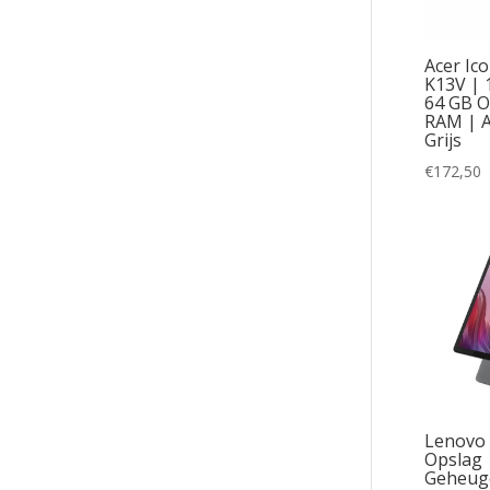
Acer Ic
K13V | 1
64 GB O
RAM | A
Grijs
€
172,50
Lenovo
Opslag 
Geheuge