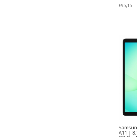
€
95,15
Samsun
A11 | 8.