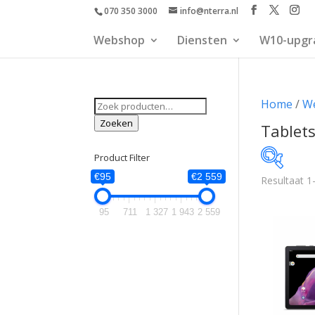
070 350 3000
info@nterra.nl
Webshop
Diensten
W10-upgr
Zoeken
Home
/
W
naar:
Zoeken
Tablet
Product Filter
€95
€2 559
Resultaat 1
€95
95
711
1 327
1 943
2 559
95