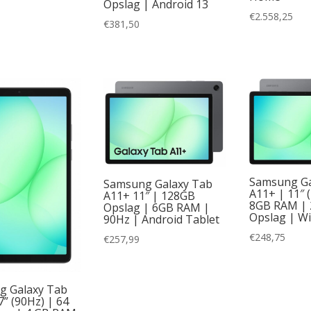
Opslag | Android 13
€
2.558,25
€
381,50
Samsung Ga
Samsung Galaxy Tab
A11+ | 11″ (
A11+ 11″ | 128GB
8GB RAM |
Opslag | 6GB RAM |
Opslag | WiF
90Hz | Android Tablet
€
248,75
€
257,99
g Galaxy Tab
7” (90Hz) | 64