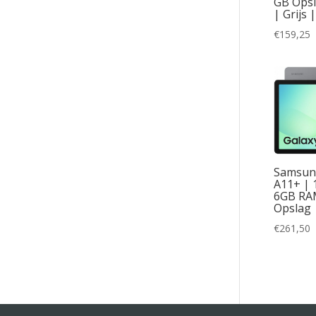
GB Opsl
| Grijs 
€
159,25
Samsun
A11+ | 
6GB RA
Opslag |
€
261,50