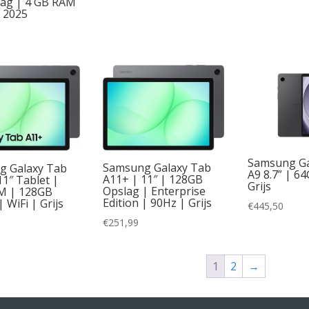
ag | 4 GB RAM
| 2025
Samsung Ga
Samsung Galaxy Tab
g Galaxy Tab
A9 8.7” | 64
A11+ | 11″ | 128GB
11″ Tablet |
Grijs
Opslag | Enterprise
M | 128GB
Edition | 90Hz | Grijs
 WiFi | Grijs
€
445,50
€
251,99
1
2
→