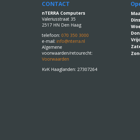
CONTACT
Ope
nTERRA Computers
M
Valeriusstraat 35
Din
2517 HN Den Haag
Woe
Don
telefoon:
070 350 3000
Vri
e-mail:
info@nterra.nl
Zat
Algemene
voorwaarden/retourecht:
Zon
Voorwaarden
KvK Haaglanden: 27307264