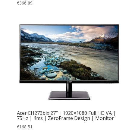
€
366,89
Acer EH273bix 27″ | 1920×1080 Full HD VA |
75Hz | 4ms | ZeroFrame Design | Monitor
€
168,51