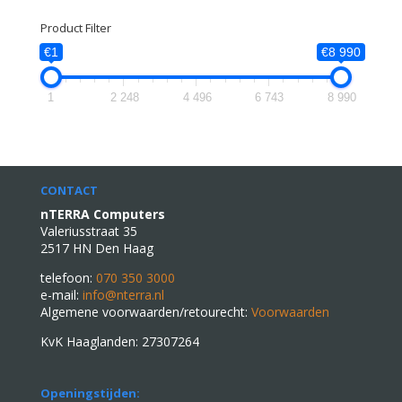
Product Filter
€1
€8 990
1
2 248
4 496
6 743
8 990
CONTACT
nTERRA Computers
Valeriusstraat 35
2517 HN Den Haag
telefoon:
070 350 3000
e-mail:
info@nterra.nl
Algemene voorwaarden/retourecht:
Voorwaarden
KvK Haaglanden: 27307264
Openingstijden: