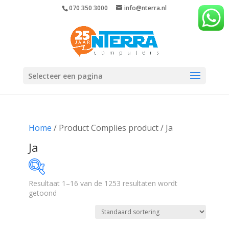
070 350 3000
info@nterra.nl
Selecteer een pagina
Home
/ Product Complies product / Ja
Ja
Resultaat 1–16 van de 1253 resultaten wordt
getoond
€1
€8 990
1
2 248
4 496
6 743
8 990