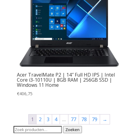
Acer TravelMate P2 | 14″ Full HD IPS | Intel
Core i3-10110U | 8GB RAM | 256GB SSD |
Windows 11 Home
€
406,75
1
2
3
4
…
77
78
79
→
Zoeken
Zoeken
naar: