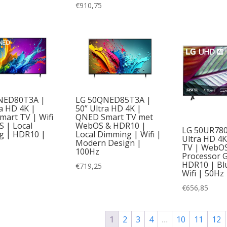
€
910,75
NED80T3A |
LG 50QNED85T3A |
ra HD 4K |
50” Ultra HD 4K |
art TV | Wifi
QNED Smart TV met
 | Local
WebOS & HDR10 |
LG 50UR780
g | HDR10 |
Local Dimming | Wifi |
Ultra HD 4
Modern Design |
TV | WebOS 
100Hz
Processor 
HDR10 | Bl
€
719,25
Wifi | 50Hz
€
656,85
1
2
3
4
…
10
11
12