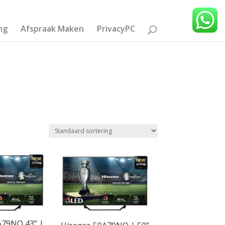
ng
Afspraak Maken
PrivacyPC
Product Beeldschermdiagonaal
32
(1)
43
(19)
50
(32)
55
(56)
A79NQ 43” |