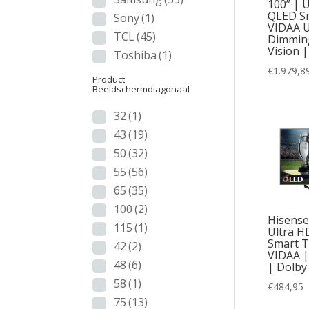
100” | 
QLED Sm
Sony
(1)
VIDAA U
TCL
(45)
Dimming
Vision 
Toshiba
(1)
Ja
€
1.979,8
Product
DL
Beeldschermdiagonaal
32
(1)
LE
43
(19)
Mi
50
(32)
Na
55
(56)
65
(35)
Ne
100
(2)
Hisense
OL
115
(1)
Ultra H
Smart TV
42
(2)
OL
VIDAA |
48
(6)
| Dolby
QD
58
(1)
€
484,95
QL
75
(13)