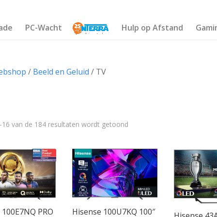
ade
PC-Wacht
Hulp op Afstand
Gami
ebshop
/
Beeld en Geluid
/ TV
–16 van de 184 resultaten wordt getoond
Merk
€8 990
Hisense
(9)
2 472
4 645
6 817
8 990
LG
(39)
Philips
(18)
Samsung
(35)
e 100E7NQ PRO
Hisense 100U7KQ 100″
Hisense 43