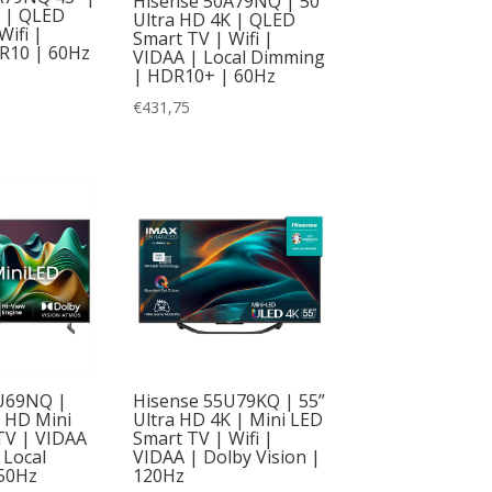
Hisense 50A79NQ | 50”
K | QLED
Ultra HD 4K | QLED
65
(35)
Wifi |
Smart TV | Wifi |
R10 | 60Hz
VIDAA | Local Dimming
100
(2)
| HDR10+ | 60Hz
Op voorraad in centraal magazijn
115
(1)
€
431,75
Ja
(24)
42
(2)
Nee
(156)
48
(6)
58
(1)
75
(13)
77
(1)
83
(1)
85
(3)
U69NQ |
Hisense 55U79KQ | 55”
a HD Mini
Ultra HD 4K | Mini LED
86
(1)
TV | VIDAA
Smart TV | Wifi |
 Local
VIDAA | Dolby Vision |
50Hz
120Hz
98
(6)