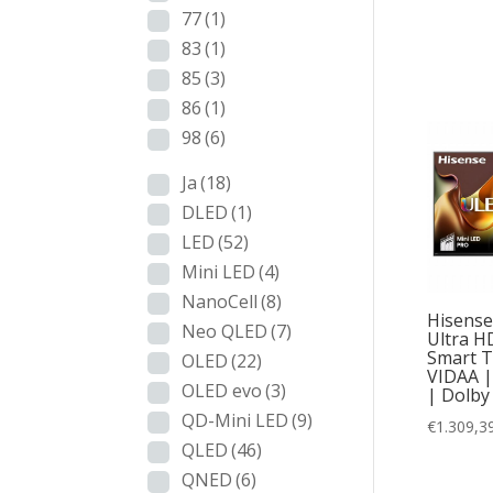
77
(1)
Q
83
(1)
QN
85
(3)
86
(1)
QN
98
(6)
Ja
(18)
DLED
(1)
LED
(52)
Mini LED
(4)
NanoCell
(8)
Hisense
Neo QLED
(7)
Ultra H
Smart TV
OLED
(22)
VIDAA |
OLED evo
(3)
| Dolby
QD-Mini LED
(9)
€
1.309,3
QLED
(46)
QNED
(6)