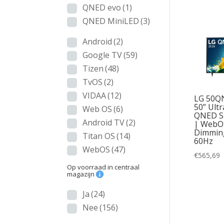
QNED evo
(1)
QNED MiniLED
(3)
Android
(2)
Google TV
(59)
Tizen
(48)
TvOS
(2)
VIDAA
(12)
LG 50Q
50” Ult
Web OS
(6)
QNED Sm
Android TV
(2)
| WebOS
Dimmin
Titan OS
(14)
60Hz
WebOS
(47)
€
565,69
Op voorraad in centraal
magazijn
Ja
(24)
Nee
(156)