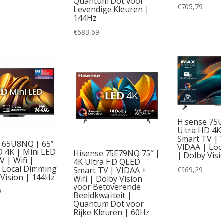
Quantum Dot voor
€
705,79
Levendige Kleuren |
NED
(6)
144Hz
ED evo
(1)
€
683,69
ED MiniLED
(3)
Hisense 75
Ultra HD 4K
Smart TV | 
 65U8NQ | 65”
VIDAA | Lo
D 4K | Mini LED
Hisense 75E79NQ 75″ |
| Dolby Vis
 | Wifi |
4K Ultra HD QLED
 Local Dimming
€
969,29
Smart TV | VIDAA +
 Vision | 144Hz
Wifi | Dolby Vision
voor Betoverende
9
Beeldkwaliteit |
Quantum Dot voor
Rijke Kleuren | 60Hz