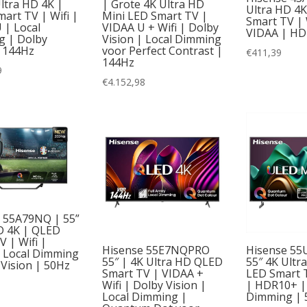
Ultra HD 4K |
| Grote 4K Ultra HD
Ultra HD 4
Sony
(1)
art TV | Wifi |
Mini LED Smart TV |
Smart TV | 
 | Local
VIDAA U + Wifi | Dolby
VIDAA | HD
TCL
(45)
 | Dolby
Vision | Local Dimming
| 144Hz
voor Perfect Contrast |
€
411,39
144Hz
(18)
Android
(2)
Toshiba
(1)
9
€
4.152,98
ED
(1)
Google TV
(59)
D
(52)
Tizen
(48)
ni LED
(4)
TvOS
(2)
noCell
(8)
VIDAA
(12)
o QLED
(7)
Web OS
(6)
 55A79NQ | 55”
ED
(22)
Android TV
(2)
D 4K | QLED
 | Wifi |
ED evo
(3)
Titan OS
(14)
Hisense 55E7NQPRO
Hisense 55
 Local Dimming
55″ | 4K Ultra HD QLED
55″ 4K Ultr
 Vision | 50Hz
-Mini LED
(9)
WebOS
(47)
Smart TV | VIDAA +
LED Smart 
Wifi | Dolby Vision |
| HDR10+ |
Local Dimming |
Dimming | 
ED
(46)