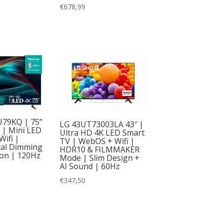
€
678,99
U79KQ | 75”
LG 43UT73003LA 43″ |
 | Mini LED
Ultra HD 4K LED Smart
Wifi |
TV | WebOS + Wifi |
cal Dimming
HDR10 & FILMMAKER
ion | 120Hz
Mode | Slim Design +
AI Sound | 60Hz
€
347,50