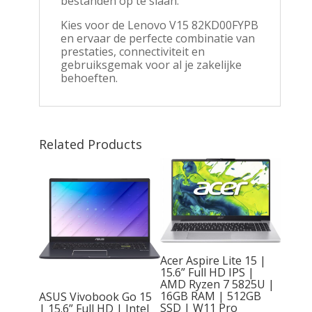
bestanden op te slaan.
Kies voor de Lenovo V15 82KD00FYPB
en ervaar de perfecte combinatie van
prestaties, connectiviteit en
gebruiksgemak voor al je zakelijke
behoeften.
Related Products
ng!
Acer Aspire Lite 15 |
15.6” Full HD IPS |
AMD Ryzen 7 5825U |
16GB RAM | 512GB
50
ASUS Vivobook Go 15
SSD | W11 Pro
| 15.6” Full HD | Intel