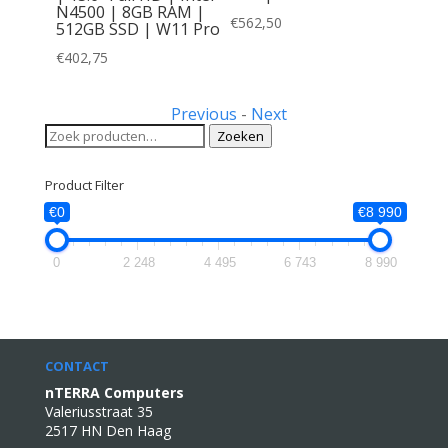
elijke
uidige
N4500 | 8GB RAM |
€
562,50
512GB SSD | W11 Pro
rijs
:
€
402,75
299,00.
Previous
-
Next
Zoeken
Zoeken
naar:
Product Filter
€0
€8 990
0
2 248
4 495
6 743
8 990
CONTACT
nTERRA Computers
Valeriusstraat 35
2517 HN Den Haag