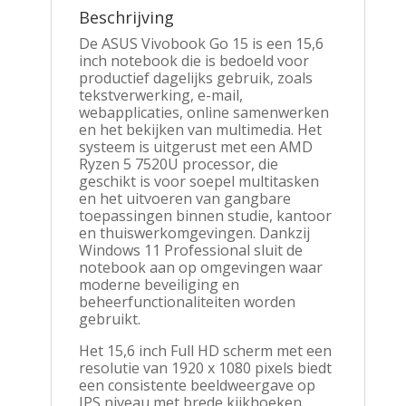
512GB
Beschrijving
SSD
|
De ASUS Vivobook Go 15 is een 15,6
W11
inch notebook die is bedoeld voor
Pro
productief dagelijks gebruik, zoals
aantal
tekstverwerking, e-mail,
webapplicaties, online samenwerken
en het bekijken van multimedia. Het
systeem is uitgerust met een AMD
Ryzen 5 7520U processor, die
geschikt is voor soepel multitasken
en het uitvoeren van gangbare
toepassingen binnen studie, kantoor
en thuiswerkomgevingen. Dankzij
Windows 11 Professional sluit de
notebook aan op omgevingen waar
moderne beveiliging en
beheerfunctionaliteiten worden
gebruikt.
Het 15,6 inch Full HD scherm met een
resolutie van 1920 x 1080 pixels biedt
een consistente beeldweergave op
IPS niveau met brede kijkhoeken.