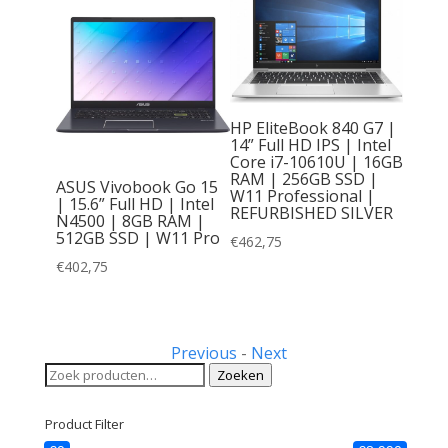
HP EliteBook 840 G7 |
14” Full HD IPS | Intel
ce Go 2
Core i7-10610U | 16GB
RAM | 256GB SSD |
ntel
ASUS Vivobook Go 15
W11 Professional |
425Y |
| 15.6” Full HD | Intel
REFURBISHED SILVER
B
N4500 | 8GB RAM |
ws 10
512GB SSD | W11 Pro
€
462,75
ilver |
€
402,75
Previous
-
Next
Zoeken
Zoeken
naar:
Product Filter