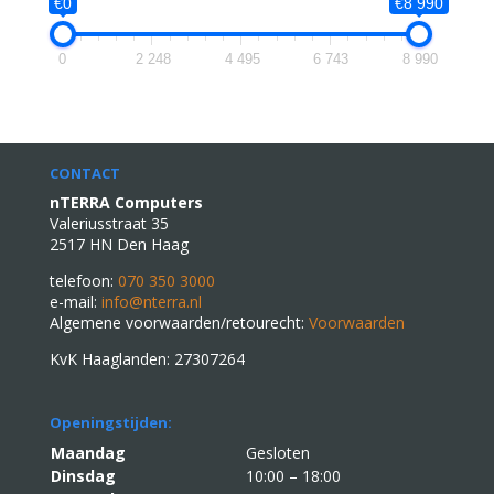
€0
€8 990
0
2 248
4 495
6 743
8 990
CONTACT
nTERRA Computers
Valeriusstraat 35
2517 HN Den Haag
telefoon:
070 350 3000
e-mail:
info@nterra.nl
Algemene voorwaarden/retourecht:
Voorwaarden
KvK Haaglanden: 27307264
Openingstijden:
Maandag
Gesloten
Dinsdag
10:00 – 18:00