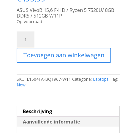
ASUS VivoB 15,6 F-HD / Ryzen 5 7520U/ 8GB
DDR5 / 512GB W11P
Op voorraad
ASUS
Vivobook
Go
15
Toevoegen aan winkelwagen
|
15,6''
Full
HD
IPS
SKU:
E1504FA-BQ1967-W11
Categorie:
Laptops
Tag:
|
New
AMD
Ryzen
5
7520U
Beschrijving
|
8GB
Aanvullende informatie
DDR5
|