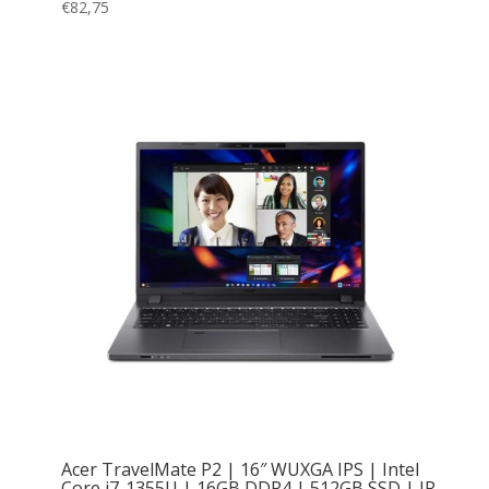
€
82,75
Acer TravelMate P2 | 16″ WUXGA IPS | Intel
Core i7-1355U | 16GB DDR4 | 512GB SSD | IR