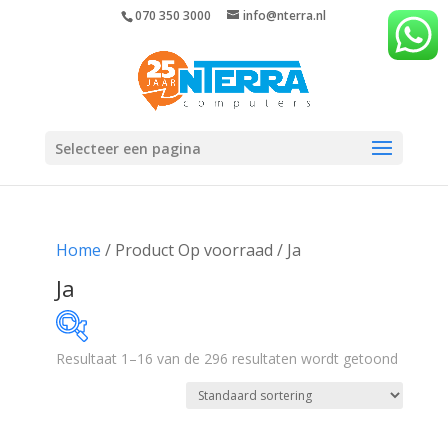
070 350 3000
info@nterra.nl
Selecteer een pagina
Home
/ Product Op voorraad / Ja
Ja
Resultaat 1–16 van de 296 resultaten wordt getoond
€1
€2 522
1
631
1 262
1 892
2 522