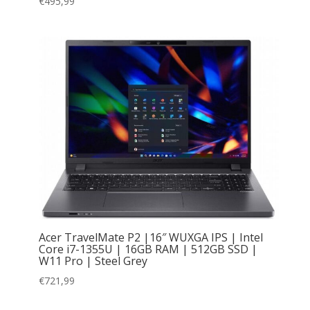
€
495,99
Acer TravelMate P2 |16″ WUXGA IPS | Intel
Core i7-1355U | 16GB RAM | 512GB SSD |
W11 Pro | Steel Grey
€
721,99