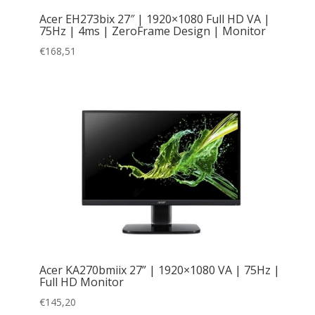
Acer EH273bix 27″ | 1920×1080 Full HD VA |
75Hz | 4ms | ZeroFrame Design | Monitor
€
168,51
Acer KA270bmiix 27” | 1920×1080 VA | 75Hz |
Full HD Monitor
€
145,20