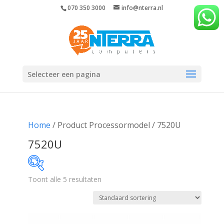
070 350 3000
info@nterra.nl
Selecteer een pagina
Home
/ Product Processormodel / 7520U
7520U
Toont alle 5 resultaten
€495
€643
495
532
569
606
643