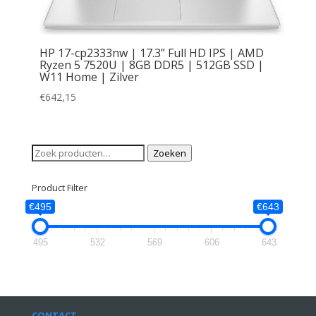
HP 17-cp2333nw | 17.3” Full HD IPS | AMD
Ryzen 5 7520U | 8GB DDR5 | 512GB SSD |
W11 Home | Zilver
€
642,15
Zoeken
Zoeken
naar:
Product Filter
€495
€643
495
532
569
606
643
CONTACT