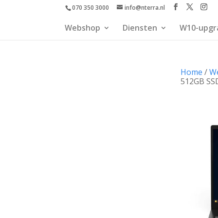
070 350 3000
info@nterra.nl
Webshop
Diensten
W10-upgr
Home
/
W
512GB SSD