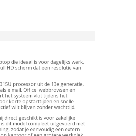
op die ideaal is voor dagelijks werk,
Full HD scherm dat een resolutie van
1315U processor uit de 13e generatie,
als e mail, Office, webbrowsen en
 het systeem vlot tijdens het
or korte opstarttijden en snelle
tief wilt blijven zonder wachttijd.
direct geschikt is voor zakelijke
 is dit model compleet uitgevoerd met
ng, zodat je eenvoudig een extern
 op kantoor of een grotere werkplek