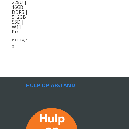
225U |
16GB
DDR5 |
512GB
SSD |
W11
Pro
€
1.014,5
0
HULP OP AFSTAND