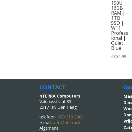
150U |
16GB
RAM |
1TB
SSD |
W11
Profess
ional |
Quiet
Blue
€
854,99
CONTACT
Ope
nTERRA Computers
M
Valeriusstraat 35
Din
2517 HN Den Haag
Woe
Don
telefoon:
070 350 3000
Vri
e-mail:
info@nterra.nl
Zat
Algemene