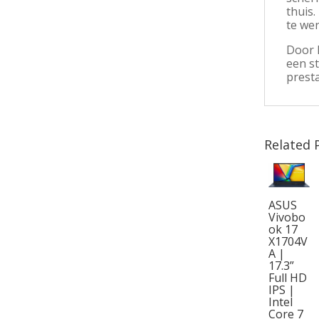
thuis.
te wer
Door 
een s
presta
Related 
ASUS
Vivobo
ok 17
X1704V
A |
17.3”
Full HD
IPS |
Intel
Core 7