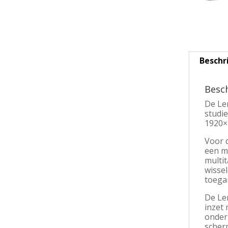
Beschr
Besch
De Len
studie
1920×1
Voor d
een mo
multi
wissel
toegan
De Len
inzet 
onder
scher