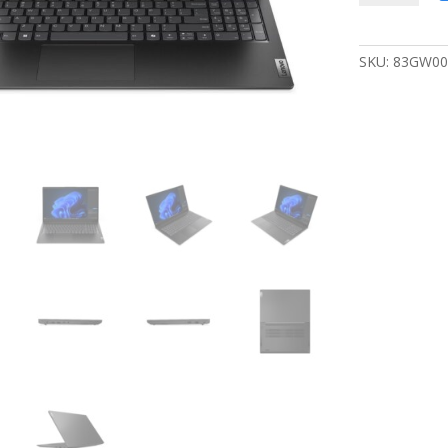
|
15.6''
Full
SKU:
83GW00
HD
|
Intel
Core
i3-
1315U
|
8GB
DDR5
|
512GB
SSD
|
W11
Pro
|
Business
Black
aantal