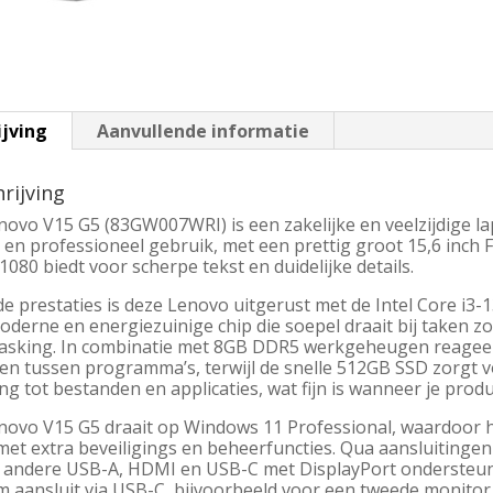
ijving
Aanvullende informatie
rijving
ovo V15 G5 (83GW007WRI) is een zakelijke en veelzijdige lapt
 en professioneel gebruik, met een prettig groot 15,6 inch 
080 biedt voor scherpe tekst en duidelijke details.
e prestaties is deze Lenovo uitgerust met de Intel Core i3-
derne en energiezuinige chip die soepel draait bij taken zo
tasking. In combinatie met 8GB DDR5 werkgeheugen reageert
en tussen programma’s, terwijl de snelle 512GB SSD zorgt vo
g tot bestanden en applicaties, wat fijn is wanneer je produc
ovo V15 G5 draait op Windows 11 Professional, waardoor hij 
met extra beveiligings en beheerfuncties. Qua aansluitingen
 andere USB-A, HDMI en USB-C met DisplayPort ondersteuni
m aansluit via USB-C, bijvoorbeeld voor een tweede monitor