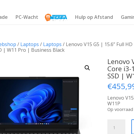
ade
PC-Wacht
Hulp op Afstand
Gami
ebshop
/
Laptops
/
Laptops
/ Lenovo V15 G5 | 15.6” Full HD
 | W11 Pro | Business Black
Lenovo V
Core i3
SSD | W1
€
455,9
Lenovo V15
W11P
Op voorraad
Lenovo
V15
G5