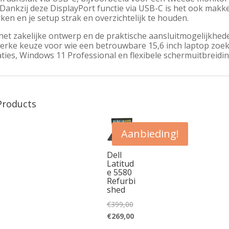
 Dankzij deze DisplayPort functie via USB-C is het ook mak
ken en je setup strak en overzichtelijk te houden.
het zakelijke ontwerp en de praktische aansluitmogelijkh
terke keuze voor wie een betrouwbare 15,6 inch laptop zoe
ties, Windows 11 Professional en flexibele schermuitbreidin
Products
Aanbieding!
Dell
Latitud
e 5580
Refurbi
shed
Oorspronkelijke
€
399,00
prijs
Huidige
€
269,00
was:
prijs