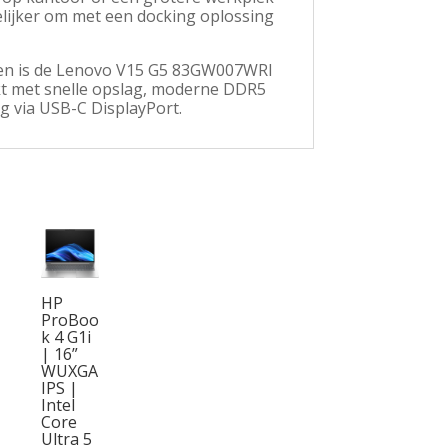
kelijker om met een docking oplossing
eden is de Lenovo V15 G5 83GW007WRI
kt met snelle opslag, moderne DDR5
g via USB-C DisplayPort.
HP
ProBoo
k 4 G1i
| 16”
WUXGA
IPS |
Intel
Core
Ultra 5