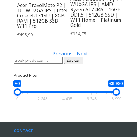
490
WUXGA IPS | AMD
Acer TravelMate P2 |
14″ FHD
Ryzen AI 7 445 | 16GB
16” WUXGA IPS | Intel
ntel
DDR5 | 512GB SSD |
Core i3-1315U | 8GB
RAM |
W11 Home | Platinum
RAM | 512GB SSD |
indows
Gold
W11 Pro
€
934,75
€
495,99
elijke
uidige
rijs
:
Previous
-
Next
199,00.
Zoeken
Zoeken
naar:
Product Filter
€0
€8 990
0
2 248
4 495
6 743
8 990
CONTACT