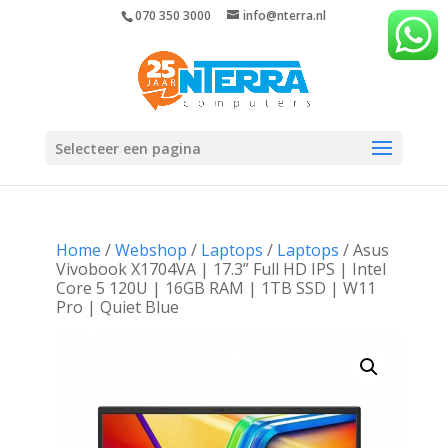
070 350 3000
info@nterra.nl
Selecteer een pagina
Home
/
Webshop
/
Laptops
/
Laptops
/ Asus
Vivobook X1704VA | 17.3” Full HD IPS | Intel
Core 5 120U | 16GB RAM | 1TB SSD | W11
Pro | Quiet Blue