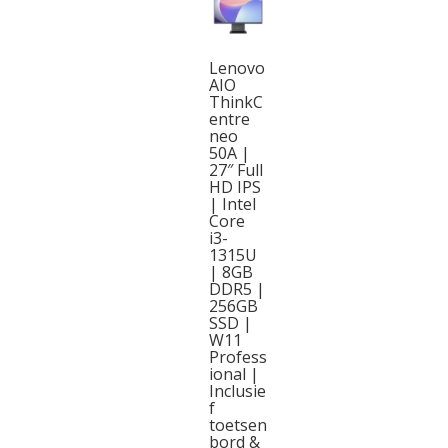
Lenovo
AIO
ThinkC
entre
neo
50A |
27″ Full
HD IPS
| Intel
Core
i3-
1315U
| 8GB
DDR5 |
256GB
SSD |
W11
Profess
ional |
Inclusie
f
toetsen
bord &