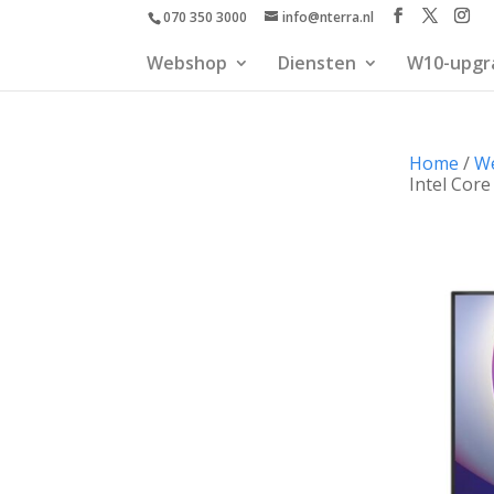
070 350 3000
info@nterra.nl
Webshop
Diensten
W10-upgr
Home
/
W
Intel Cor