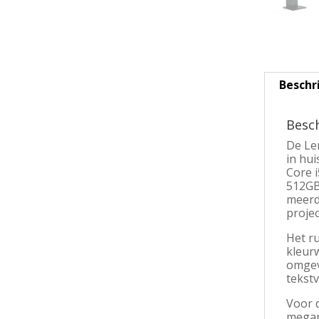
Beschr
Besch
De Len
in hui
Core 
512GB 
meerd
projec
Het r
kleurw
omgevi
tekstv
Voor 
megap