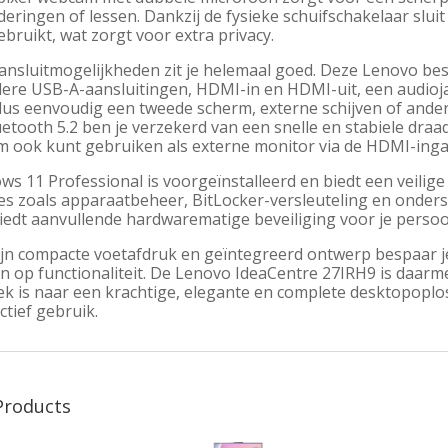
eringen of lessen. Dankzij de fysieke schuifschakelaar sluit
ebruikt, wat zorgt voor extra privacy.
ansluitmogelijkheden zit je helemaal goed. Deze Lenovo be
ere USB-A-aansluitingen, HDMI-in en HDMI-uit, een audioja
us eenvoudig een tweede scherm, externe schijven of andere
etooth 5.2 ben je verzekerd van een snelle en stabiele draad
m ook kunt gebruiken als externe monitor via de HDMI-ing
s 11 Professional is voorgeïnstalleerd en biedt een veilig
ies zoals apparaatbeheer, BitLocker-versleuteling en onder
iedt aanvullende hardwarematige beveiliging voor je persoo
ijn compacte voetafdruk en geïntegreerd ontwerp bespaar je
n op functionaliteit. De Lenovo IdeaCentre 27IRH9 is daarm
k is naar een krachtige, elegante en complete desktopoploss
tief gebruik.
Products