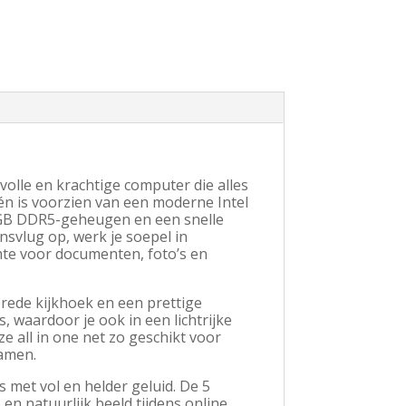
volle en krachtige computer die alles
één is voorzien van een moderne Intel
6GB DDR5-geheugen en een snelle
nsvlug op, werk je soepel in
mte voor documenten, foto’s en
rede kijkhoek en een prettige
, waardoor je ook in een lichtrijke
e all in one net zo geschikt voor
eamen.
met vol en helder geluid. De 5
n natuurlijk beeld tijdens online