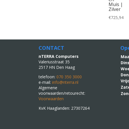
Muis |
Zilver
€
725,94
CONTACT
Ope
nTERRA Computers
M
Valeriusstraat 35
Din
2517 HN Den Haag
Woe
Don
telefoon:
070 350 3000
Vri
e-mail:
info@nterra.nl
Zat
Algemene
voorwaarden/retourecht:
Zon
Voorwaarden
KvK Haaglanden: 27307264