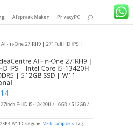
ng
Afspraak Maken
PrivacyPC
All-In-One 27IRH9 | 27” Full HD IPS |
deaCentre All-In-One 27IRH9 |
 HD IPS | Intel Core i5-13420H
DDR5 | 512GB SSD | W11
onal
,14
27inch F-HD i5-13420H / 16GB / 512GB /
2XPB-W11
Categorie:
Merk computers
Tag: