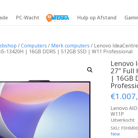
ade
PC-Wacht
Hulp op Afstand
Gami
ebshop
/
Computers
/
Merk computers
/ Lenovo IdeaCentre 
e i5-13420H | 16GB DDR5 | 512GB SSD | W11 Professional
Lenovo I
27” Full
| 16GB 
Professi
€
1.007
Lenovo AIO 
W11P
Uitverkocht
SKU:
F0HM00
New