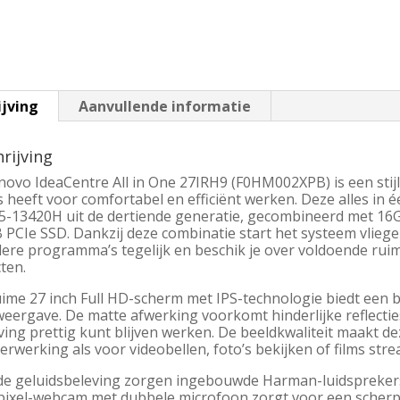
ijving
Aanvullende informatie
rijving
ovo IdeaCentre All in One 27IRH9 (F0HM002XPB) is een stijl
s heeft voor comfortabel en efficiënt werken. Deze alles in 
i5-13420H uit de dertiende generatie, gecombineerd met 1
PCIe SSD. Dankzij deze combinatie start het systeem vliege
ere programma’s tegelijk en beschik je over voldoende rui
ten.
uime 27 inch Full HD-scherm met IPS-technologie biedt een b
eergave. De matte afwerking voorkomt hinderlijke reflecties
ng prettig kunt blijven werken. De beeldkwaliteit maakt dez
erwerking als voor videobellen, foto’s bekijken of films str
de geluidsbeleving zorgen ingebouwde Harman-luidsprekers 
ixel-webcam met dubbele microfoon zorgt voor een scherp e