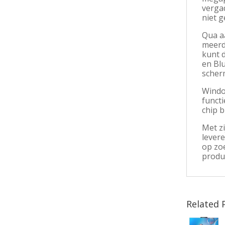
vergad
niet g
Qua a
meerd
kunt d
en Blu
scher
Window
funct
chip b
Met z
levere
op zoe
produc
Related 