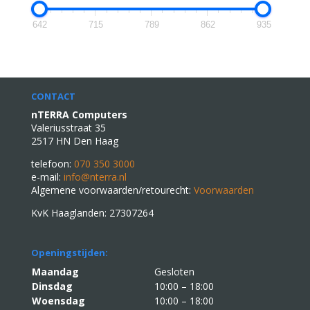
642
715
789
862
935
CONTACT
nTERRA Computers
Valeriusstraat 35
2517 HN Den Haag
telefoon:
070 350 3000
e-mail:
info@nterra.nl
Algemene voorwaarden/retourecht:
Voorwaarden
KvK Haaglanden: 27307264
Openingstijden:
Maandag
Gesloten
Dinsdag
10:00 – 18:00
Woensdag
10:00 – 18:00