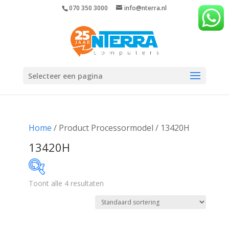
070 350 3000
info@nterra.nl
Selecteer een pagina
Home
/ Product Processormodel / 13420H
13420H
Toont alle 4 resultaten
€642
€935
642
715
789
862
935