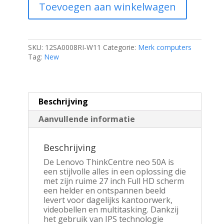
Toevoegen aan winkelwagen
50A
|
27"
Full
HD
SKU:
12SA0008RI-W11
Categorie:
Merk computers
IPS
Tag:
New
|
Intel
Core
i3-
Beschrijving
1315U
|
Aanvullende informatie
8GB
DDR5
|
Beschrijving
256GB
SSD
De Lenovo ThinkCentre neo 50A is
|
een stijlvolle alles in een oplossing die
W11
met zijn ruime 27 inch Full HD scherm
Professional
een helder en ontspannen beeld
|
levert voor dagelijks kantoorwerk,
Inclusief
videobellen en multitasking. Dankzij
toetsenbord
het gebruik van IPS technologie