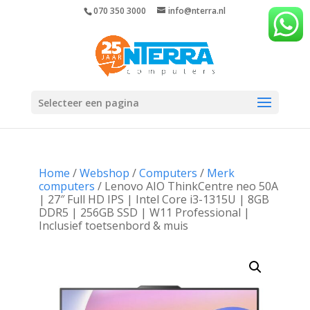
070 350 3000
info@nterra.nl
Selecteer een pagina
Home
/
Webshop
/
Computers
/
Merk
computers
/ Lenovo AIO ThinkCentre neo 50A
| 27″ Full HD IPS | Intel Core i3-1315U | 8GB
DDR5 | 256GB SSD | W11 Professional |
Inclusief toetsenbord & muis