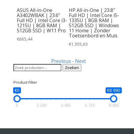
ASUS All-in-One
HP All-in-One | 23.8″
A3402WBAK | 23.6”
Full HD | Intel Core i5-
Full HD | Intel Core i3-
1335U | 8GB RAM |
1215U | 8GB RAM |
512GB SSD | Windows
512GB SSD | W11 Pro
11 Home | Zonder
Toetsenbord en Muis
€
665,44
€
1.355,63
Previous
-
Next
Zoeken
Zoeken
naar:
Product Filter
€0
€8 990
0
2 248
4 495
6 743
8 990