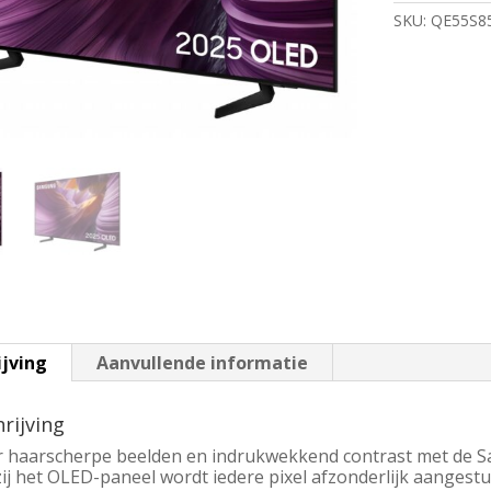
OLED
SKU:
QE55S8
Smart
TV
100Hz
|
Tizen
OS
|
HDR10+
|
Zwart
aantal
ijving
Aanvullende informatie
rijving
r haarscherpe beelden en indrukwekkend contrast met de 
ij het OLED-paneel wordt iedere pixel afzonderlijk aangestu