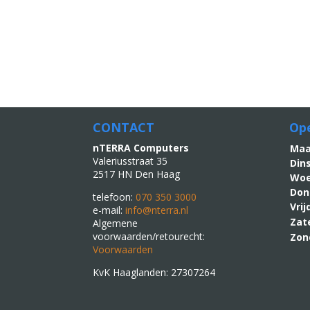
CONTACT
Ope
nTERRA Computers
M
Valeriusstraat 35
Din
2517 HN Den Haag
Woe
Don
telefoon:
070 350 3000
Vri
e-mail:
info@nterra.nl
Zat
Algemene
voorwaarden/retourecht:
Zon
Voorwaarden
KvK Haaglanden: 27307264