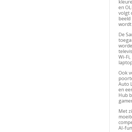
kleur
en OLE
volgt
beeld 
wordt
De Sa
toega
worde
televi
Wi-Fi
laptop
Ook v
poort
Auto 
en ee
Hub b
gamen
Met z
moeite
compe
AI-fu