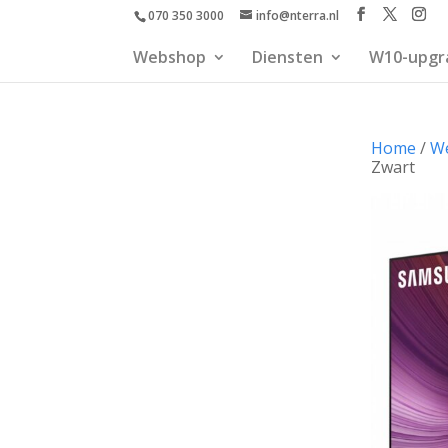
070 350 3000
info@nterra.nl
Webshop
Diensten
W10-upgr
Home
/
W
Zwart