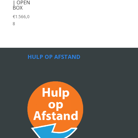
| OPEN
BOX
€
1.566,0
8
HULP OP AFSTAND