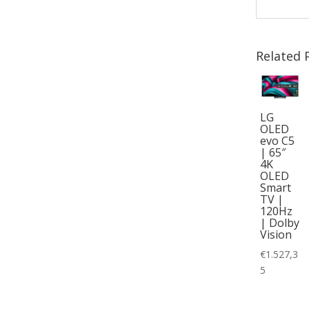
Related 
LG
OLED
evo C5
| 65″
4K
OLED
Smart
TV |
120Hz
| Dolby
Vision
€
1.527,3
5