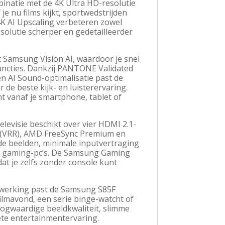
natie met de 4K Ultra HD-resolutie
e nu films kijkt, sportwedstrijden
4K AI Upscaling verbeteren zowel
solutie scherper en gedetailleerder
 Samsung Vision AI, waardoor je snel
uncties. Dankzij PANTONE Validated
 AI Sound-optimalisatie past de
de beste kijk- en luisterervaring.
t vanaf je smartphone, tablet of
levisie beschikt over vier HDMI 2.1-
e (VRR), AMD FreeSync Premium en
de beelden, minimale inputvertraging
n gaming-pc’s. De Samsung Gaming
at je zelfs zonder console kunt
afwerking past de Samsung S85F
filmavond, een serie binge-watcht of
ogwaardige beeldkwaliteit, slimme
te entertainmentervaring.