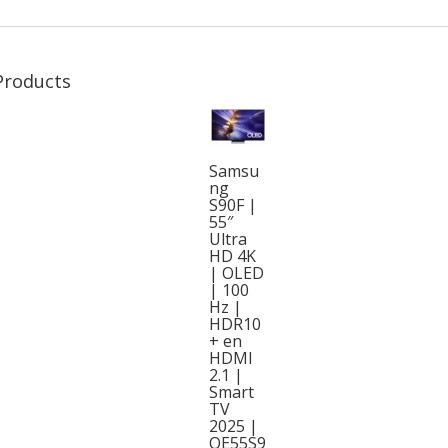
Products
Samsu
ng
S90F |
55″
Ultra
HD 4K
| OLED
| 100
Hz |
HDR10
+ en
HDMI
2.1 |
Smart
TV
2025 |
QE55S9