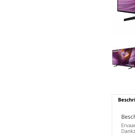
Beschr
Besch
Ervaa
Dankz