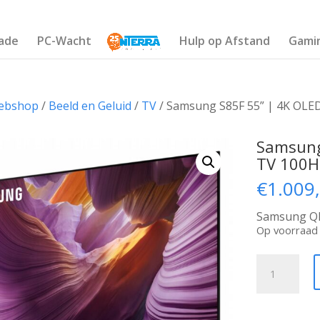
ade
PC-Wacht
Hulp op Afstand
Gami
ebshop
/
Beeld en Geluid
/
TV
/ Samsung S85F 55” | 4K OLE
Samsung
TV 100H
€
1.009
Samsung QE
Op voorraad
Samsung
S85F
55''
|
4K