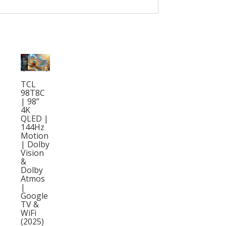
TCL
98T8C
| 98”
4K
QLED |
144Hz
Motion
| Dolby
Vision
&
Dolby
Atmos
|
Google
TV &
WiFi
(2025)