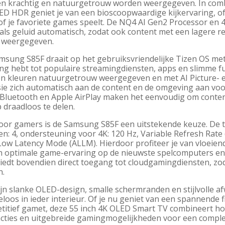
en krachtig en natuurgetrouw worden weergegeven. In combi
D HDR geniet je van een bioscoopwaardige kijkervaring, of j
 of je favoriete games speelt. De NQ4 AI Gen2 Processor en 
als geluid automatisch, zodat ook content met een lagere re
 weergegeven.
msung S85F draait op het gebruiksvriendelijke Tizen OS met
ng hebt tot populaire streamingdiensten, apps en slimme f
n kleuren natuurgetrouw weergegeven en met AI Picture- en
sie zich automatisch aan de content en de omgeving aan voor 
, Bluetooth en Apple AirPlay maken het eenvoudig om conten
 draadloos te delen.
oor gamers is de Samsung S85F een uitstekende keuze. De te
en: 4, ondersteuning voor 4K: 120 Hz, Variable Refresh Rat
Low Latency Mode (ALLM). Hierdoor profiteer je van vloeien
n optimale game-ervaring op de nieuwste spelcomputers e
iedt bovendien direct toegang tot cloudgamingdiensten, zod
.
ijn slanke OLED-design, smalle schermranden en stijlvolle 
loos in ieder interieur. Of je nu geniet van een spannende 
titief gamet, deze 55 inch 4K OLED Smart TV combineert ho
ncties en uitgebreide gamingmogelijkheden voor een comple