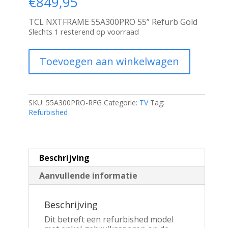
€
849,95
TCL NXTFRAME 55A300PRO 55” Refurb Gold
Slechts 1 resterend op voorraad
TCL
Toevoegen aan winkelwagen
NXTFRAME
55A300PRO
|
55"
4K
SKU:
55A300PRO-RFG
Categorie:
TV
Tag:
Ultra
Refurbished
HD
QLED
Smart
TV
Beschrijving
|
Google
Aanvullende informatie
TV
|
Wifi
Beschrijving
Soundbar
&
Dit betreft een refurbished model
Subwoofer