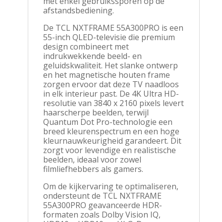
met enkel gebruikssporen op de
|
afstandsbediening.
Dolby
Vision
De TCL NXTFRAME 55A300PRO is een
IQ
55-inch QLED-televisie die premium
|
design combineert met
120Hz
indrukwekkende beeld- en
Refurbished
geluidskwaliteit. Het slanke ontwerp
aantal
en het magnetische houten frame
zorgen ervoor dat deze TV naadloos
in elk interieur past. De 4K Ultra HD-
resolutie van 3840 x 2160 pixels levert
haarscherpe beelden, terwijl
Quantum Dot Pro-technologie een
breed kleurenspectrum en een hoge
kleurnauwkeurigheid garandeert. Dit
zorgt voor levendige en realistische
beelden, ideaal voor zowel
filmliefhebbers als gamers.
Om de kijkervaring te optimaliseren,
ondersteunt de TCL NXTFRAME
55A300PRO geavanceerde HDR-
formaten zoals Dolby Vision IQ,