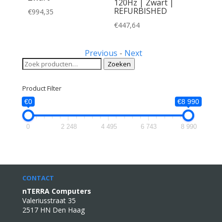
120Hz | Zwart |
REFURBISHED
€
994,35
€
447,64
Previous
-
Next
Zoeken
Zoeken
naar:
Product Filter
€0
€8 990
0
2 248
4 495
6 743
8 990
CONTACT
nTERRA Computers
Valeriusstraat 35
2517 HN Den Haag