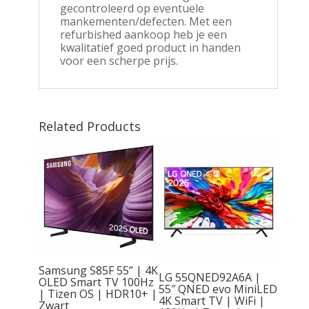
gecontroleerd op eventuele
mankementen/defecten. Met een
refurbished aankoop heb je een
kwalitatief goed product in handen
voor een scherpe prijs.
Related Products
 77″
OLED |
0+ en
rt TV
Samsung S85F 55” | 4K
LG 55QNED92A6A |
OLED Smart TV 100Hz
55″ QNED evo MiniLED
H
| Tizen OS | HDR10+ |
4K Smart TV | WiFi |
Zwart