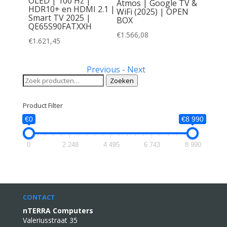
uantum
OLED | 100 Hz |
Atmos | Google TV &
HDR10+ en HDMI 2.1 |
WiFi (2025) | OPEN
Smart TV 2025 |
BOX
QE65S90FATXXH
€
1.566,08
€
1.621,45
Previous
-
Next
Zoeken
Zoeken
naar:
Product Filter
€0
€8 990
0
2 248
4 495
6 743
8 990
CONTACT
nTERRA Computers
Valeriusstraat 35