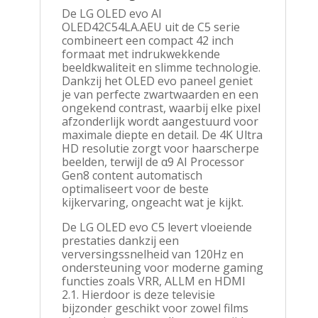
|
De LG OLED evo AI
HDMI
OLED42C54LA.AEU uit de C5 serie
2.1
combineert een compact 42 inch
|
formaat met indrukwekkende
Smart
beeldkwaliteit en slimme technologie.
TV
Dankzij het OLED evo paneel geniet
aantal
je van perfecte zwartwaarden en een
ongekend contrast, waarbij elke pixel
afzonderlijk wordt aangestuurd voor
maximale diepte en detail. De 4K Ultra
HD resolutie zorgt voor haarscherpe
beelden, terwijl de α9 AI Processor
Gen8 content automatisch
optimaliseert voor de beste
kijkervaring, ongeacht wat je kijkt.
De LG OLED evo C5 levert vloeiende
prestaties dankzij een
verversingssnelheid van 120Hz en
ondersteuning voor moderne gaming
functies zoals VRR, ALLM en HDMI
2.1. Hierdoor is deze televisie
bijzonder geschikt voor zowel films