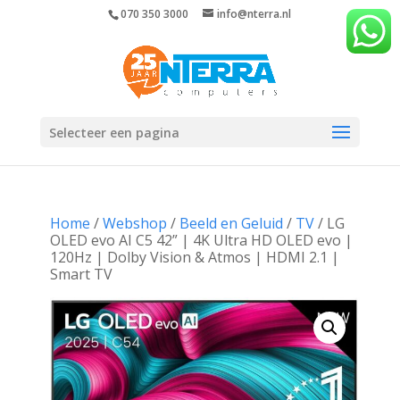
070 350 3000
info@nterra.nl
Selecteer een pagina
Home
/
Webshop
/
Beeld en Geluid
/
TV
/ LG
OLED evo AI C5 42” | 4K Ultra HD OLED evo |
120Hz | Dolby Vision & Atmos | HDMI 2.1 |
Smart TV