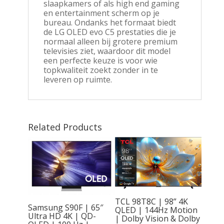
slaapkamers of als high end gaming
en entertainment scherm op je
bureau. Ondanks het formaat biedt
de LG OLED evo C5 prestaties die je
normaal alleen bij grotere premium
televisies ziet, waardoor dit model
een perfecte keuze is voor wie
topkwaliteit zoekt zonder in te
leveren op ruimte.
Related Products
TCL 98T8C | 98” 4K
Q6FA |
Samsung S90F | 65″
QLED | 144Hz Motion
art TV
Ultra HD 4K | QD-
| Dolby Vision & Dolby