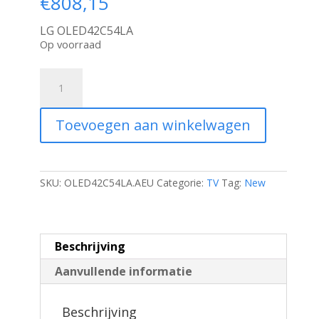
€
808,15
LG OLED42C54LA
Op voorraad
LG
OLED
evo
AI
Toevoegen aan winkelwagen
C5
42''
|
4K
Ultra
SKU:
OLED42C54LA.AEU
Categorie:
TV
Tag:
New
HD
OLED
evo
|
Beschrijving
120Hz
|
Aanvullende informatie
Dolby
Vision
&
Beschrijving
Atmos