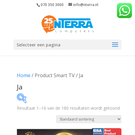
070 350 3000
info@nterra.nl
Selecteer een pagina
Home
/ Product Smart TV / Ja
Ja
Resultaat 1–16 van de 180 resultaten wordt getoond
€299
€8 990
299
2 472
4 645
6 817
8 990