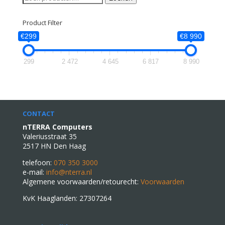
naar:
Product Filter
€299
€8 990
299
2 472
4 645
6 817
8 990
CONTACT
nTERRA Computers
Valeriusstraat 35
2517 HN Den Haag
telefoon:
070 350 3000
e-mail:
info@nterra.nl
Algemene voorwaarden/retourecht:
Voorwaarden
KvK Haaglanden: 27307264