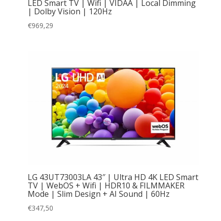
LED Smart TV | Wifi | VIDAA | Local Dimming
| Dolby Vision | 120Hz
€
969,29
LG 43UT73003LA 43″ | Ultra HD 4K LED Smart
TV | WebOS + Wifi | HDR10 & FILMMAKER
Mode | Slim Design + AI Sound | 60Hz
€
347,50