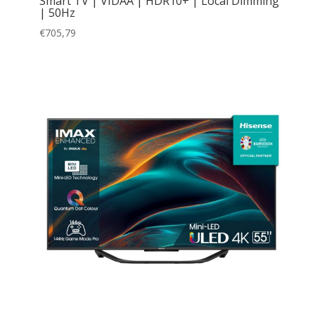
Smart TV | VIDAA | HDR10+ | Local Dimming
| 50Hz
€
705,79