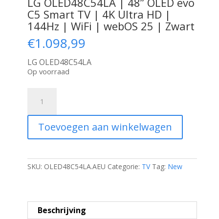
LG OLED48C54LA | 48” OLED evo
C5 Smart TV | 4K Ultra HD |
144Hz | WiFi | webOS 25 | Zwart
€
1.098,99
LG OLED48C54LA
Op voorraad
LG
OLED48C54LA
|
48''
Toevoegen aan winkelwagen
OLED
evo
C5
Smart
TV
SKU:
OLED48C54LA.AEU
Categorie:
TV
Tag:
New
|
4K
Ultra
HD
Beschrijving
|