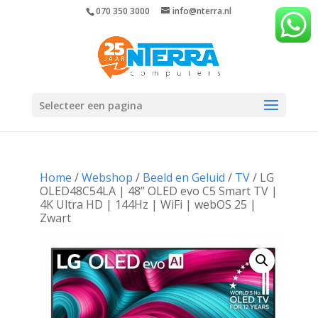
070 350 3000
info@nterra.nl
Selecteer een pagina
Home
/
Webshop
/
Beeld en Geluid
/
TV
/ LG
OLED48C54LA | 48” OLED evo C5 Smart TV |
4K Ultra HD | 144Hz | WiFi | webOS 25 |
Zwart