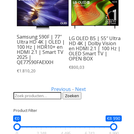
Samsung S90F | 77″
LG OLED B5 | 55″ Ultra
 55″
Ultra HD 4K | OLED |
HD 4K | Dolby Vision
OLED |
100 Hz | HDR10+ en
en HDMI 2.1 | 100 Hz |
0+ en
HDMI 2.1 | Smart TV
OLED Smart TV |
rt TV
2025 |
OPEN BOX
QE77S90FAEXXH
H
€
800,03
€
1.810,20
Previous
-
Next
Zoeken
Zoeken
naar:
Product Filter
€0
€8 990
0
2 248
4 495
6 743
8 990