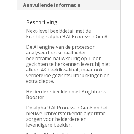
144Hz
Aanvullende informatie
|
WiFi
|
Beschrijving
webOS
25
Next-level beelddetail met de
|
krachtige alpha 9 AI Processor Gen8
Zwart
De AI engine van de processor
aantal
analyseert en schaalt ieder
beeldframe nauwkeurig op. Door
gezichten te herkennen levert hij niet
alleen 4K beeldkwaliteit, maar ook
verbeterde gezichtsuitdrukkingen en
extra diepte.
Helderdere beelden met Brightness
Booster
De alpha 9 AI Processor Gen8 en het
nieuwe lichtversterkende algoritme
zorgen voor helderdere en
levendigere beelden.