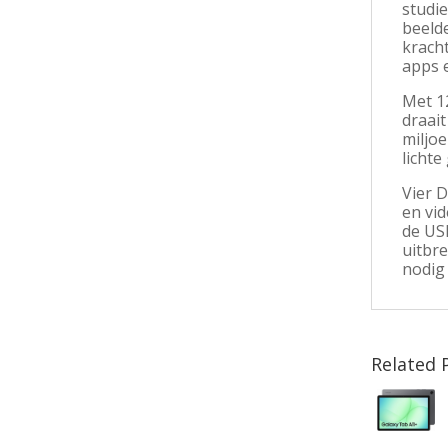
studi
beeld
krach
apps e
Met 1
draai
miljoe
lichte
Vier D
en vi
de US
uitbre
nodig 
Related 