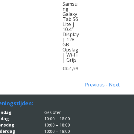
Samsu
ng
Galaxy
Tab S6
Lite |
10.4″
Display
| 128
GB
Opslag
| Wi-Fi
| Grijs
€
351,99
Previous
-
Next
ningstijden:
aandag
Gesloten
sdag
10:00 – 18:00
nsdag
10:00 – 18:00
derdag
10:00 – 18:00