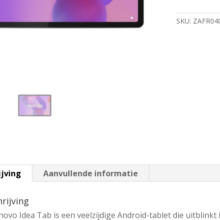
11"
2.5K
SKU:
ZAFR04
|
8GB
RAM
|
128GB
Opslag
|
Wi-
Fi
5
|
Android
15
|
Grijs
aantal
ijving
Aanvullende informatie
rijving
ovo Idea Tab is een veelzijdige Android-tablet die uitblinkt 