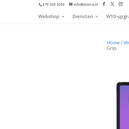
070 350 3000
info@nterra.nl
Webshop
Diensten
W10-upgr
Home
/
W
Grijs