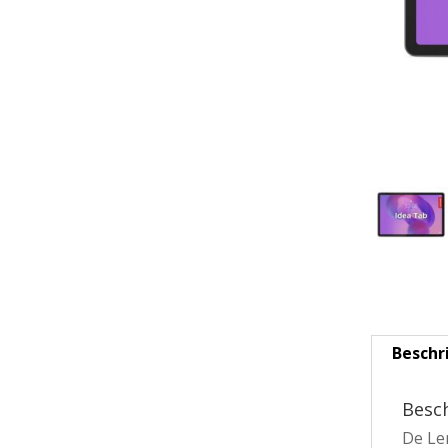
Beschr
Besch
De Len