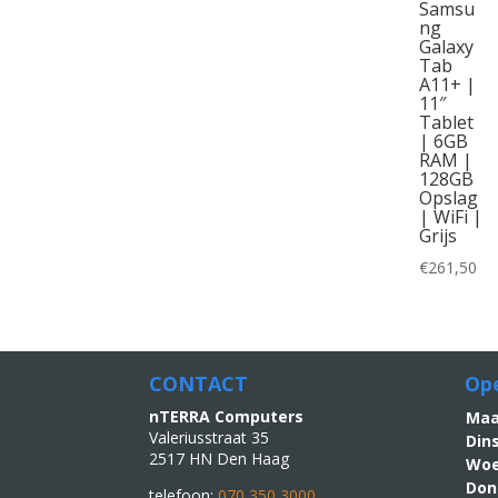
Samsu
ng
Galaxy
Tab
A11+ |
11″
Tablet
| 6GB
RAM |
128GB
Opslag
| WiFi |
Grijs
€
261,50
CONTACT
Ope
nTERRA Computers
M
Valeriusstraat 35
Din
2517 HN Den Haag
Woe
Don
telefoon:
070 350 3000