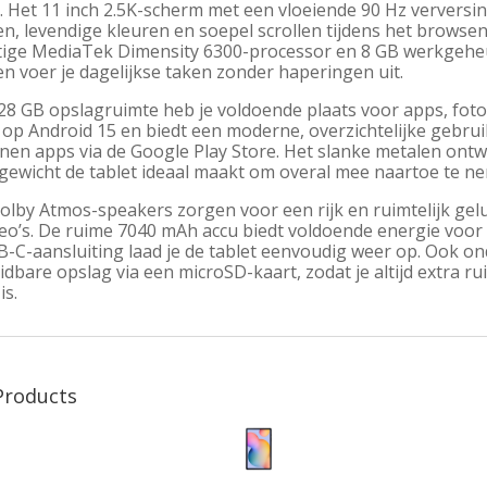
e. Het 11 inch 2.5K-scherm met een vloeiende 90 Hz verversi
en, levendige kleuren en soepel scrollen tijdens het browse
tige MediaTek Dimensity 6300-processor en 8 GB werkgeheu
n voer je dagelijkse taken zonder haperingen uit.
28 GB opslagruimte heb je voldoende plaats voor apps, foto’
t op Android 15 en biedt een moderne, overzichtelijke gebru
nen apps via de Google Play Store. Het slanke metalen ontw
 gewicht de tablet ideaal maakt om overal mee naartoe te n
olby Atmos-speakers zorgen voor een rijk en ruimtelijk geluid
deo’s. De ruime 7040 mAh accu biedt voldoende energie voor 
B-C-aansluiting laad je de tablet eenvoudig weer op. Ook o
idbare opslag via een microSD-kaart, zodat je altijd extra
is.
Products