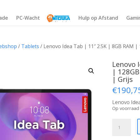
ade
PC-Wacht
Hulp op Afstand
Gami
ebshop
/
Tablets
/ Lenovo Idea Tab | 11″ 2.5K | 8GB RAM | 
Lenovo 
| 128GB 
| Grijs
€
190,7
Lenovo Ide
Op voorraad
Lenovo
Idea
Tab
|