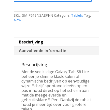
|
10.4"
Display
|
SKU:
SM-P613NZAEPHN
Categorie:
Tablets
Tag:
128
New
GB
Opslag
|
Wi-
Beschrijving
Fi
|
Aanvullende informatie
Grijs
aantal
Beschrijving
Met de veelzijdige Galaxy Tab S6 Lite
beheer je slimme klaslokalen of
dynamische bedrijven op eenvoudige
wijze. Schrijf spontane ideeën op en
pas inhoud direct op het scherm aan
met de meegeleverde en
gebruiksklare S Pen. Dankzij de tablet
houd je meer tijd over voor grotere
taken.