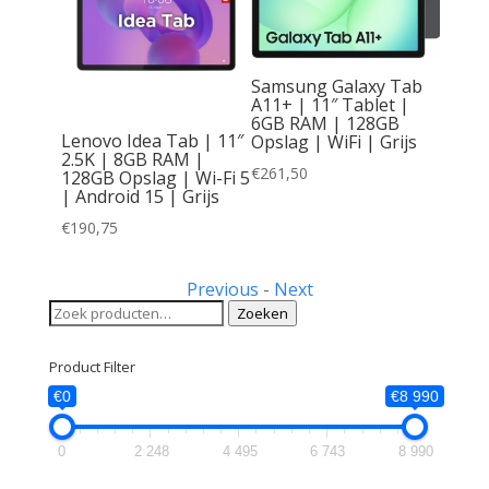
Samsung Galaxy Tab
A11+ | 11″ Tablet |
6GB RAM | 128GB
Lenovo Idea Tab | 11″
Opslag | WiFi | Grijs
2.5K | 8GB RAM |
€
261,50
128GB Opslag | Wi-Fi 5
| Android 15 | Grijs
€
190,75
Previous
-
Next
Zoeken
Zoeken
naar:
Product Filter
€0
€8 990
0
2 248
4 495
6 743
8 990