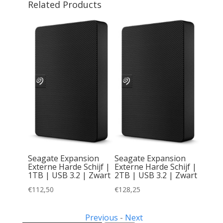
Related Products
 Basics
chijf |
| Zwart
Seagate Expansion
Seagate Expansion
Externe Harde Schijf |
Externe Harde Schijf |
1TB | USB 3.2 | Zwart
2TB | USB 3.2 | Zwart
€
112,50
€
128,25
Previous
-
Next