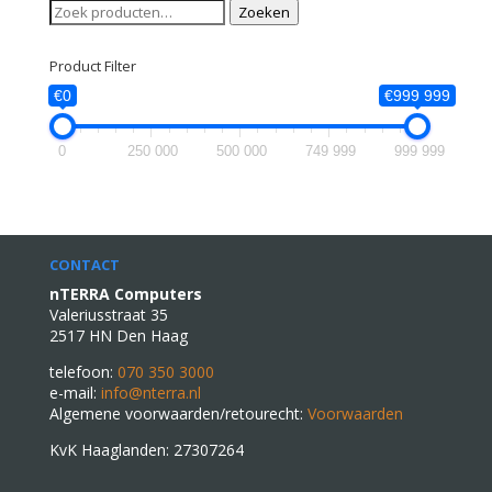
Zoeken
Zoeken
naar:
Product Filter
€0
€999 999
0
250 000
500 000
749 999
999 999
CONTACT
nTERRA Computers
Valeriusstraat 35
2517 HN Den Haag
telefoon:
070 350 3000
e-mail:
info@nterra.nl
Algemene voorwaarden/retourecht:
Voorwaarden
KvK Haaglanden: 27307264