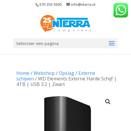
070 350 3000
info@nterra.nl
Selecteer een pagina
Home
/
Webshop
/
Opslag
/
Externe
schijven
/ WD Elements Externe Harde Schijf |
4TB | USB 3.2 | Zwart