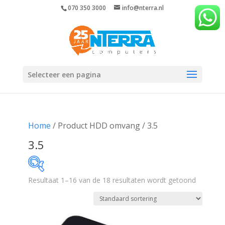
070 350 3000
info@nterra.nl
Selecteer een pagina
Home
/ Product HDD omvang / 3.5
3.5
Resultaat 1–16 van de 18 resultaten wordt getoond
€168
€694
168
300
431
563
694