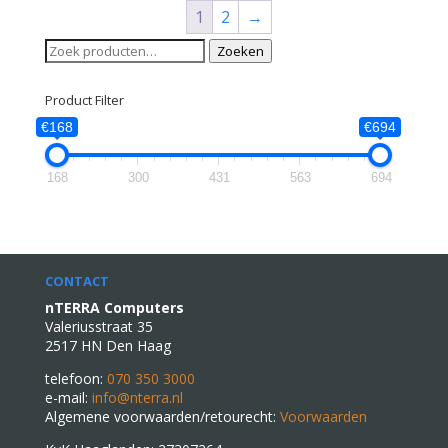
1
2
→
Zoeken
Zoeken
naar:
Product Filter
€168
€694
168
300
431
563
694
CONTACT
nTERRA Computers
Valeriusstraat 35
2517 HN Den Haag
telefoon:
070 350 3000
e-mail:
info@nterra.nl
Algemene voorwaarden/retourecht:
Voorwaarden