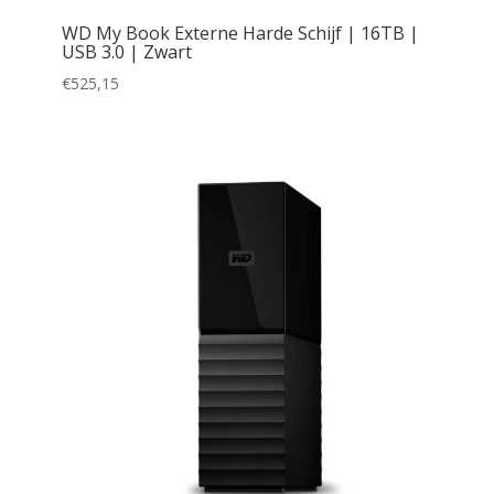
WD My Book Externe Harde Schijf | 16TB |
USB 3.0 | Zwart
€
525,15