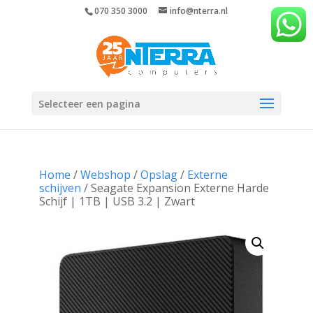
070 350 3000
info@nterra.nl
Selecteer een pagina
Home
/
Webshop
/
Opslag
/
Externe
schijven
/ Seagate Expansion Externe Harde
Schijf | 1TB | USB 3.2 | Zwart