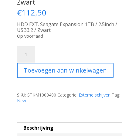
Zwart
€
112,50
HDD EXT. Seagate Expansion 1TB / 2.5inch /
USB3.2 / Zwart
Op voorraad
Seagate
Expansion
Externe
Harde
Toevoegen aan winkelwagen
Schijf
|
1TB
|
USB
SKU:
STKM1000400
Categorie:
Externe schijven
Tag:
3.2
New
|
Zwart
aantal
Beschrijving