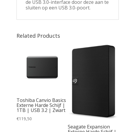
de USB 3.0-interface door deze aan te
sluiten op een USB 3.0-poort.
Related Products
 | 1TB
.5 inch
Toshiba Canvio Basics
 1 |
Externe Harde Schijf |
1TB | USB 3.2 | Zwart
€
119,50
Seagate Expansion
Externe Harde Schijf |