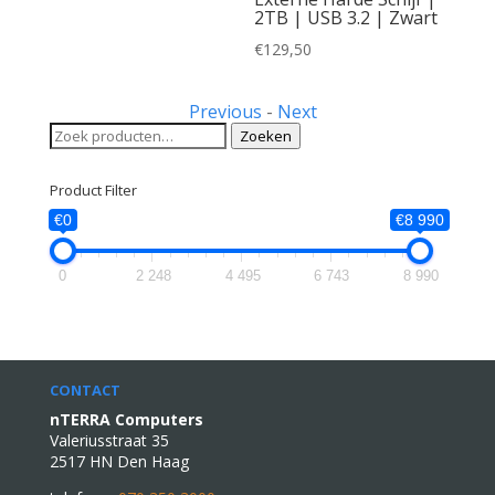
2TB | USB 3.2 | Zwart
€
129,50
Previous
-
Next
Zoeken
Zoeken
naar:
Product Filter
€0
€8 990
0
2 248
4 495
6 743
8 990
CONTACT
nTERRA Computers
Valeriusstraat 35
2517 HN Den Haag