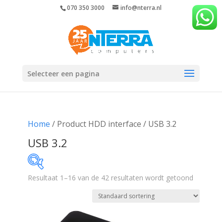
070 350 3000
info@nterra.nl
Selecteer een pagina
Home
/ Product HDD interface / USB 3.2
USB 3.2
Resultaat 1–16 van de 42 resultaten wordt getoond
€78
€693
78
232
386
539
693