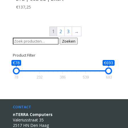
€
137,25
1
2
3
→
Zoeken
Zoeken
naar:
Product Filter
€78
€693
78
232
386
539
693
CONTACT
nTERRA Computers
Valeriusstraat 35
2517 HN Den Haag