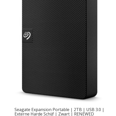
Seagate Expansion Portable | 2TB | USB 3.0 |
Externe Harde Schijf | Zwart | RENEWED