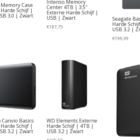
Intenso Memory
o Memory Case
Center 4TB | 3.5″
Harde Schijf |
Externe Harde Schijf |
SB 3.0 | Zwart
USB | Zwart
Seagate Bas
Harde Schij
€
187,75
USB 3.2 | Zi
€
199,99
 Canvio Basics
WD Elements Externe
Harde Schijf |
Harde Schijf | 4TB |
SB 3.2 | Zwart
USB 3.2 | Zwart