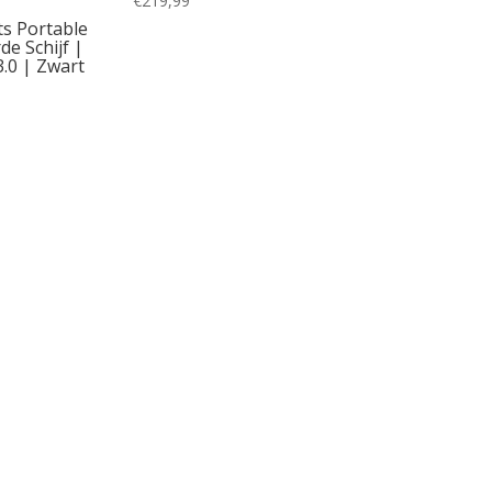
€
219,99
s Portable
de Schijf |
.0 | Zwart