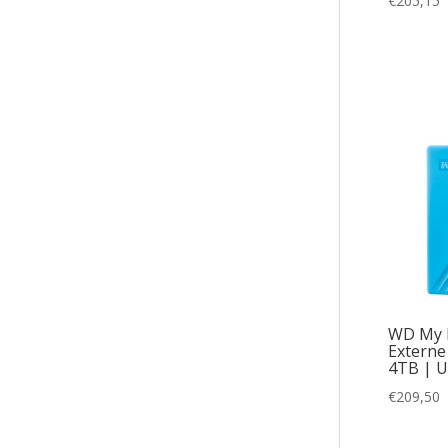
€
205,15
WD My 
Externe 
4TB | U
€
209,50