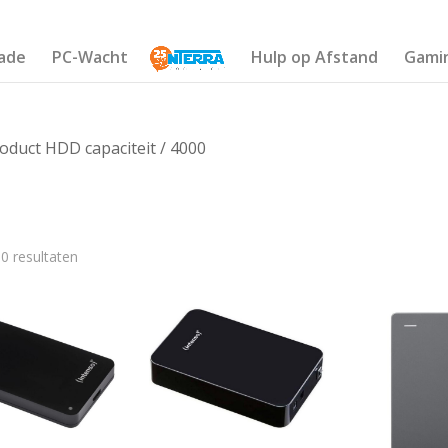
ade
PC-Wacht
Hulp op Afstand
Gami
oduct HDD capaciteit / 4000
10 resultaten
€430
248
309
369
430