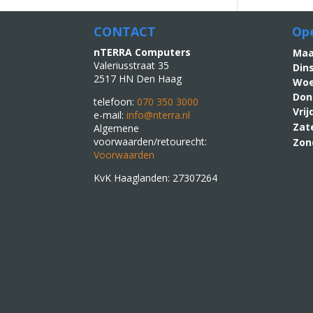
CONTACT
Ope
nTERRA Computers
M
Valeriusstraat 35
Din
2517 HN Den Haag
Woe
Don
telefoon:
070 350 3000
Vri
e-mail:
info@nterra.nl
Zat
Algemene
voorwaarden/retourecht:
Zon
Voorwaarden
KvK Haaglanden: 27307264