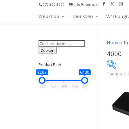
070 350 3000
info@nterra.nl
Webshop
Diensten
W10-upgr
Zoeken
Home
/ Pr
naar:
Zoeken
4000
Product Filter
€187
€430
Toont alle 
€187
187
248
309
369
430
187