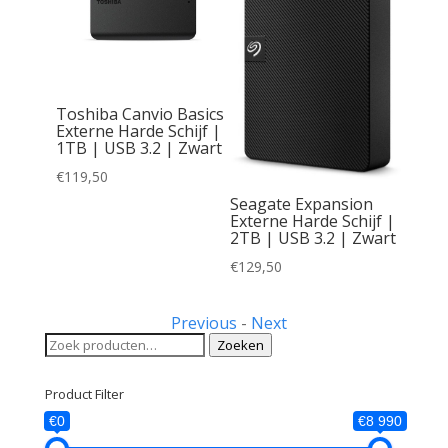
 Basics
Toshiba Canvio Basics
chijf |
Externe Harde Schijf |
| Zwart
1TB | USB 3.2 | Zwart
€
119,50
Seagate Expansion
Externe Harde Schijf |
2TB | USB 3.2 | Zwart
€
129,50
Previous
-
Next
Zoeken
Zoeken
naar:
Product Filter
€0
€8 990