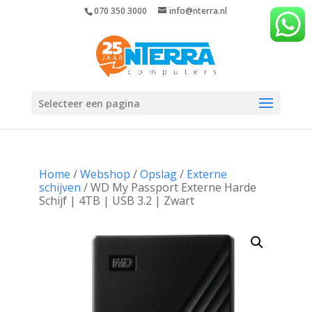
070 350 3000
info@nterra.nl
Selecteer een pagina
Home
/
Webshop
/
Opslag
/
Externe
schijven
/ WD My Passport Externe Harde
Schijf | 4TB | USB 3.2 | Zwart