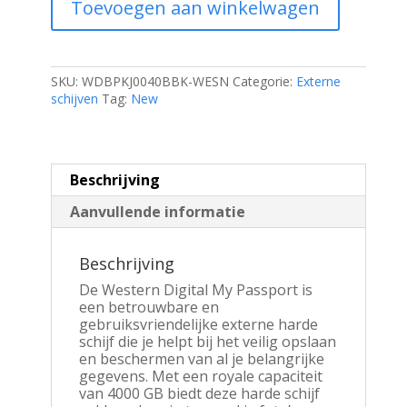
Toevoegen aan winkelwagen
Harde
Schijf
|
4TB
|
SKU:
WDBPKJ0040BBK-WESN
Categorie:
Externe
USB
schijven
Tag:
New
3.2
|
Zwart
aantal
Beschrijving
Aanvullende informatie
Beschrijving
De Western Digital My Passport is
een betrouwbare en
gebruiksvriendelijke externe harde
schijf die je helpt bij het veilig opslaan
en beschermen van al je belangrijke
gegevens. Met een royale capaciteit
van 4000 GB biedt deze harde schijf