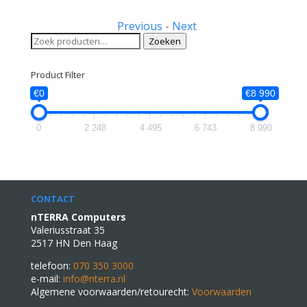
Previous
-
Next
Zoeken
Zoeken
naar:
Product Filter
€0
€8 990
0
2 248
4 495
6 743
8 990
CONTACT
nTERRA Computers
Valeriusstraat 35
2517 HN Den Haag
telefoon:
070 350 3000
e-mail:
info@nterra.nl
Algemene voorwaarden/retourecht:
Voorwaarden