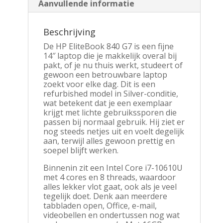
Aanvullende informatie
RAM
|
256GB
Beschrijving
SSD
|
De HP EliteBook 840 G7 is een fijne
W11
14″ laptop die je makkelijk overal bij
Professional
pakt, of je nu thuis werkt, studeert of
|
gewoon een betrouwbare laptop
REFURBISHED
zoekt voor elke dag. Dit is een
SILVER
refurbished model in Silver-conditie,
aantal
wat betekent dat je een exemplaar
krijgt met lichte gebruikssporen die
passen bij normaal gebruik. Hij ziet er
nog steeds netjes uit en voelt degelijk
aan, terwijl alles gewoon prettig en
soepel blijft werken.
Binnenin zit een Intel Core i7-10610U
met 4 cores en 8 threads, waardoor
alles lekker vlot gaat, ook als je veel
tegelijk doet. Denk aan meerdere
tabbladen open, Office, e-mail,
videobellen en ondertussen nog wat