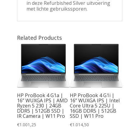
in deze Refurbished Silver uitvoering
met lichte gebruikssporen.
Related Products
40 G6 |
HP ProBook 4 G1a |
HP ProBook 4 G1i |
| Intel
16” WUXGA IPS | AMD
16” WUXGA IPS | Intel
| 8GB
Ryzen 5 230 | 24GB
Core Ultra 5 225U |
SD |
DDR5 | 512GB SSD |
16GB DDR5 | 512GB
IR Camera | W11 Pro
SSD | W11 Pro
€
1.001,25
€
1.014,50