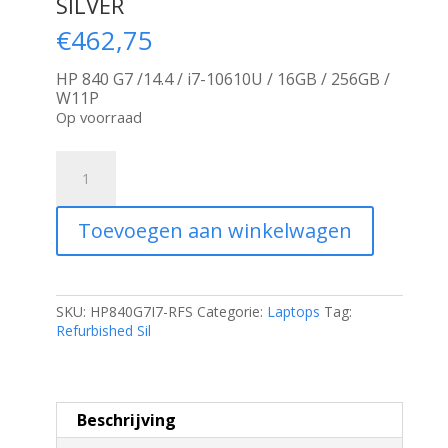
SILVER
€
462,75
HP 840 G7 /14.4 / i7-10610U / 16GB / 256GB /
W11P
Op voorraad
HP
EliteBook
840
G7
Toevoegen aan winkelwagen
|
14''
Full
HD
IPS
SKU:
HP840G7I7-RFS
Categorie:
Laptops
Tag:
|
Refurbished Sil
Intel
Core
i7-
10610U
Beschrijving
|
16GB