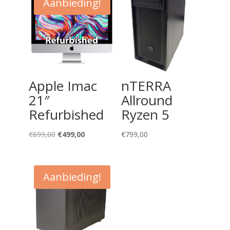
Aanbieding!
Apple Imac
nTERRA
21″
Allround
Refurbished
Ryzen 5
Oorspronkelijke
Huidige
€
699,00
€
499,00
€
799,00
prijs
prijs
was:
is:
€699,00.
€499,00.
Aanbieding!