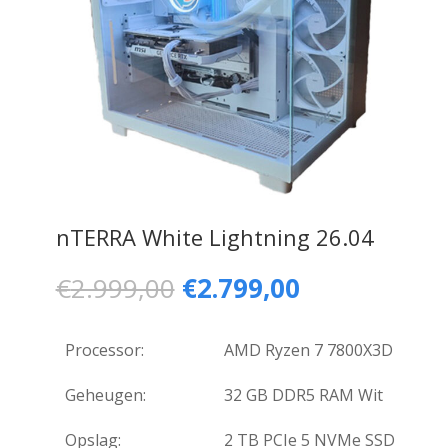
nTERRA White Lightning 26.04
Oorspronkelijke
Huidige
€
2.999,00
€
2.799,00
prijs
prijs
was:
is:
€2.999,00.
€2.799,00.
Processor:
AMD Ryzen 7 7800X3D
Geheugen:
32 GB DDR5 RAM Wit
Opslag:
2 TB PCIe 5 NVMe SSD