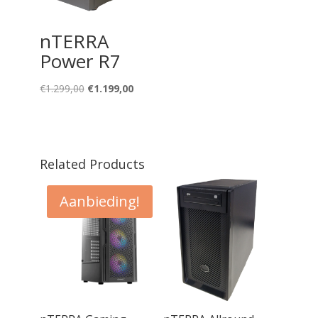
nTERRA
Power R7
Oorspronkelijke
Huidige
€
1.299,00
€
1.199,00
prijs
prijs
was:
is:
€1.299,00.
€1.199,00.
Related Products
ng!
Aanbieding!