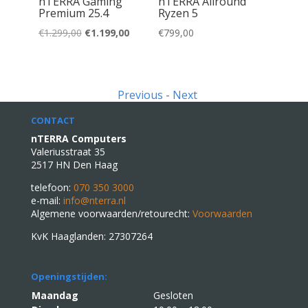
muis RF
nTERRA Gaming
nTERRA Allround
sch
Premium 25.4
Ryzen 5
Oorspronkelijke
Huidige
€
1.299,00
€
1.199,00
€
799,00
prijs
prijs
lijke
dige
was:
is:
s
€1.299,00.
€1.199,00.
Previous
-
Next
,00.
CONTACT
nTERRA Computers
Valeriusstraat 35
2517 HN Den Haag
telefoon:
070 350 3000
e-mail:
info@nterra.nl
Algemene voorwaarden/retourecht:
Voorwaarden
KvK Haaglanden: 27307264
Openingstijden:
Maandag
Gesloten