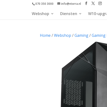
070 350 3000
info@nterra.nl
Webshop
Diensten
W10-upgr
Home
/
Webshop
/
Gaming
/
Gaming 