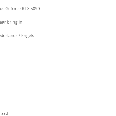
us Geforce RTX 5090
jaar bring in
derlands / Engels
rraad