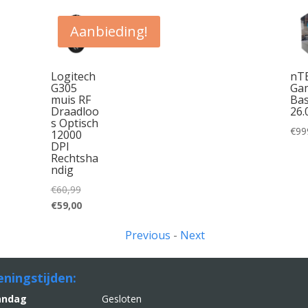
Aanbieding!
Logitech
nT
G305
Ga
muis RF
Bas
Draadloo
26.
s Optisch
€
99
12000
DPI
Rechtsha
ndig
Oorspronkelijke
€
60,99
prijs
Huidige
€
59,00
was:
prijs
Previous
-
Next
€60,99.
is:
€59,00.
ningstijden:
aandag
Gesloten