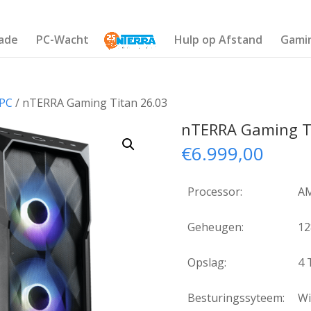
ade
PC-Wacht
Hulp op Afstand
Gami
PC
/ nTERRA Gaming Titan 26.03
nTERRA Gaming T
€
6.999,00
Processor:
AM
Geheugen:
12
Opslag:
4
Besturingssyteem:
Wi