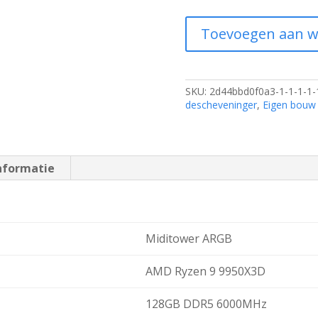
nTERRA
Toevoegen aan w
Gaming
Titan
26.03
aantal
SKU:
2d44bbd0f0a3-1-1-1-1-
descheveninger
,
Eigen bouw
nformatie
Miditower ARGB
AMD Ryzen 9 9950X3D
128GB DDR5 6000MHz