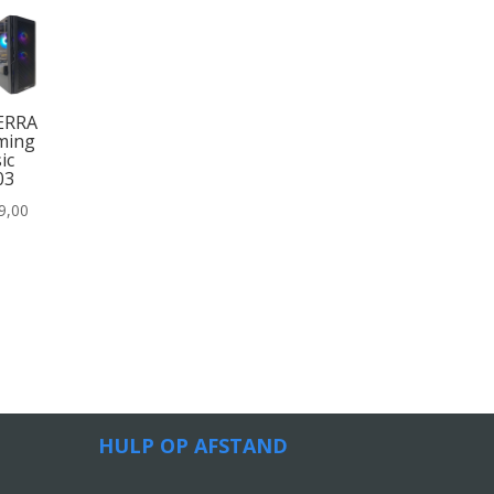
ERRA
ming
ic
03
9,00
HULP OP AFSTAND