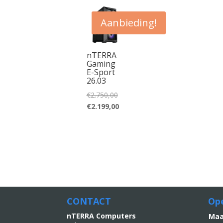
Aanbieding!
nTERRA
Gaming
E-Sport
26.03
Oorspronkelijke
€
2.750,00
prijs
Huidige
€
2.199,00
was:
prijs
€2.750,00.
is:
€2.199,00.
CONTACT
Ope
nTERRA Computers
M