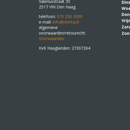
Valeriusstraat 35
Din
2517 HN Den Haag
Woe
Don
telefoon:
070 350 3000
Vri
e-mail:
info@nterra.nl
Zat
Algemene
voorwaarden/retourecht:
Zon
Voorwaarden
KvK Haaglanden: 27307264