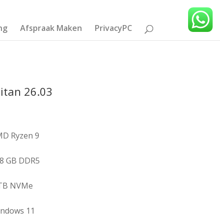
ng
Afspraak Maken
PrivacyPC
itan 26.03
D Ryzen 9
8 GB DDR5
 TB NVMe
ndows 11