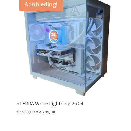
Aanbieding!
nTERRA White Lightning 26.04
Oorspronkelijke
Huidige
€
2.999,00
€
2.799,00
prijs
prijs
was:
is: