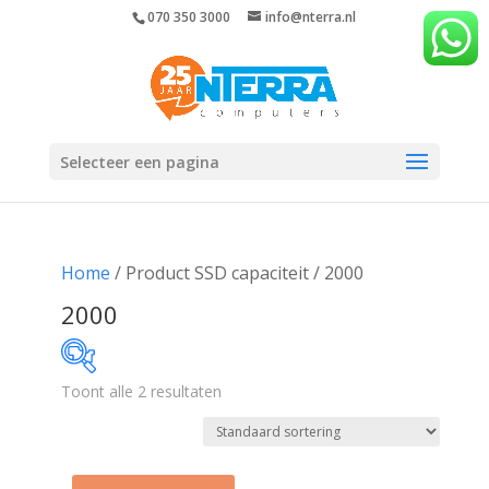
070 350 3000
info@nterra.nl
Selecteer een pagina
Home
/ Product SSD capaciteit / 2000
2000
Toont alle 2 resultaten
€1 199
€2 799
1 199
1 599
1 999
2 399
2 799