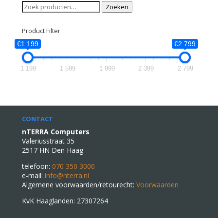
€2.999,00.
€2.799,00.
Zoeken
Zoeken
naar:
Product Filter
€1 199
€2 799
1 199
1 599
1 999
2 399
2 799
CONTACT
nTERRA Computers
Valeriusstraat 35
2517 HN Den Haag
telefoon:
070 350 3000
e-mail:
info@nterra.nl
Algemene voorwaarden/retourecht:
Voorwaarden
KvK Haaglanden: 27307264