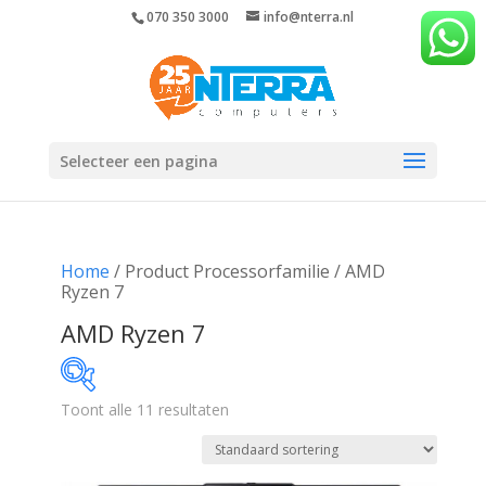
070 350 3000
info@nterra.nl
Selecteer een pagina
Home
/ Product Processorfamilie / AMD
Ryzen 7
AMD Ryzen 7
Toont alle 11 resultaten
€562
€2 799
562
1 121
1 681
2 240
2 799