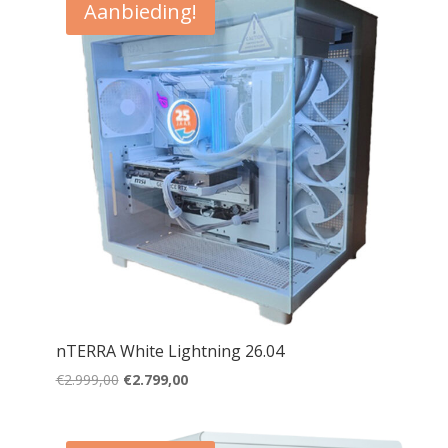
Aanbieding!
nTERRA White Lightning 26.04
Oorspronkelijke
Huidige
€
2.999,00
€
2.799,00
prijs
prijs
was:
is:
€2.999,00.
€2.799,00.