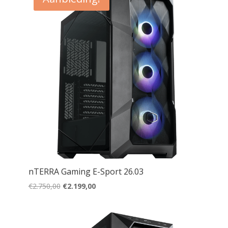
nTERRA Gaming E-Sport 26.03
Oorspronkelijke
Huidige
€
2.750,00
€
2.199,00
prijs
prijs
was:
is:
€2.750,00.
€2.199,00.