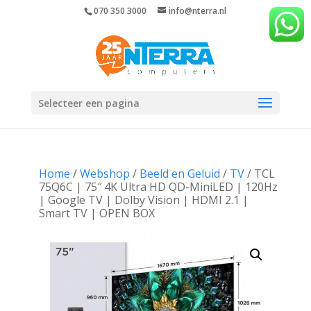
070 350 3000
info@nterra.nl
Selecteer een pagina
Home
/
Webshop
/
Beeld en Geluid
/
TV
/ TCL
75Q6C | 75″ 4K Ultra HD QD-MiniLED | 120Hz
| Google TV | Dolby Vision | HDMI 2.1 |
Smart TV | OPEN BOX