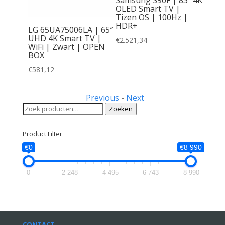
Samsung S90F | 83″ 4K
OLED Smart TV |
Tizen OS | 100Hz |
HDR+
6A |
LG 65UA75006LA | 65″
MiniLED
UHD 4K Smart TV |
€
2.521,34
iFi |
WiFi | Zwart | OPEN
BOX
€
581,12
Previous
-
Next
Zoeken
Zoeken
naar:
Product Filter
€0
€8 990
0
2 248
4 495
6 743
8 990
CONTACT