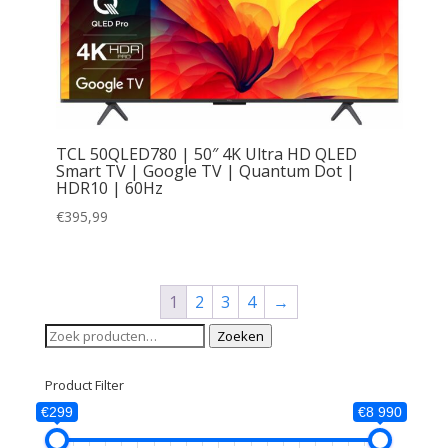
TCL 50QLED780 | 50″ 4K Ultra HD QLED
Smart TV | Google TV | Quantum Dot |
HDR10 | 60Hz
€
395,99
1
2
3
4
→
Zoeken
Zoeken
naar:
Product Filter
€299
€8 990