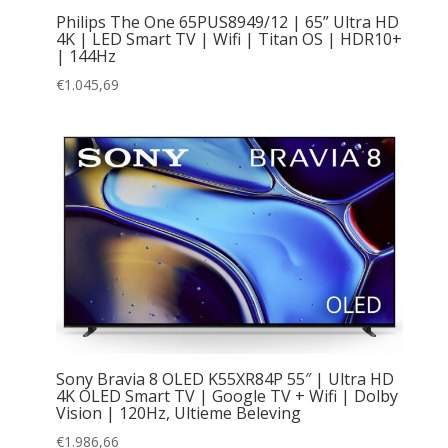
Philips The One 65PUS8949/12 | 65” Ultra HD
4K | LED Smart TV | Wifi | Titan OS | HDR10+
| 144Hz
€
1.045,69
Sony Bravia 8 OLED K55XR84P 55″ | Ultra HD
4K OLED Smart TV | Google TV + Wifi | Dolby
Vision | 120Hz, Ultieme Beleving
€
1.986,66