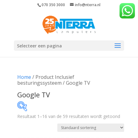
070 350 3000
info@nterra.nl
Selecteer een pagina
Home
/ Product Inclusief
besturingssysteem / Google TV
Google TV
Resultaat 1–16 van de 59 resultaten wordt getoond
€299
€8 990
299
2 472
4 645
6 817
8 990