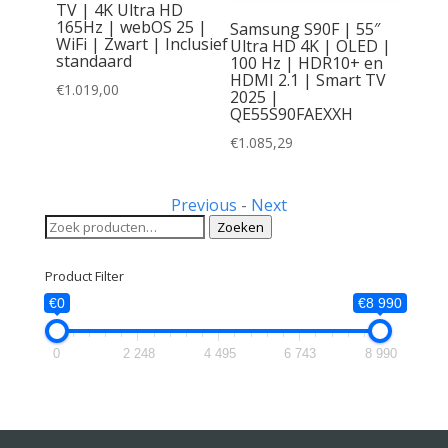
E
TV | 4K Ultra HD
″ 4K
165Hz | webOS 25 |
Samsung S90F | 55″
 Smart
WiFi | Zwart | Inclusief
Ultra HD 4K | OLED |
| Wifi
standaard
100 Hz | HDR10+ en
HDMI 2.1 | Smart TV
olby
€
1.019,00
2025 |
Hz
QE55S90FAEXXH
€
1.085,29
Previous
-
Next
Zoeken
Zoeken
naar:
Product Filter
€0
€8 990
0
2 248
4 495
6 743
8 990