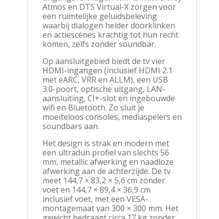
Atmos en DTS Virtual-X zorgen voor
een ruimtelijke geluidsbeleving
waarbij dialogen helder doorklinken
en actiescènes krachtig tot hun recht
komen, zelfs zonder soundbar.
Op aansluitgebied biedt de tv vier
HDMI-ingangen (inclusief HDMI 2.1
met eARC, VRR en ALLM), een USB
3.0-poort, optische uitgang, LAN-
aansluiting, CI+-slot en ingebouwde
wifi en Bluetooth. Zo sluit je
moeiteloos consoles, mediaspelers en
soundbars aan.
Het design is strak en modern met
een ultradun profiel van slechts 56
mm, metallic afwerking en naadloze
afwerking aan de achterzijde. De tv
meet 144,7 × 83,2 × 5,6 cm zonder
voet en 144,7 × 89,4 × 36,9 cm
inclusief voet, met een VESA-
montagemaat van 300 × 300 mm. Het
gewicht bedraagt circa 17 kg zonder