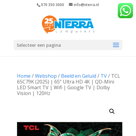
070 350 3000
info@nterra.nl
Selecteer een pagina
Home
/
Webshop
/
Beeld en Geluid
/
TV
/ TCL
65C79K (2025) | 65” Ultra HD 4K | QD-Mini
LED Smart TV | Wifi | Google TV | Dolby
Vision | 120Hz