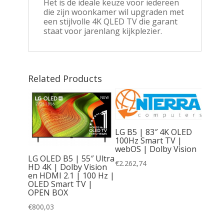
Het is de ideale keuze voor iedereen
die zijn woonkamer wil upgraden met
een stijlvolle 4K QLED TV die garant
staat voor jarenlang kijkplezier.
Related Products
LG B5 | 83″ 4K OLED
100Hz Smart TV |
webOS | Dolby Vision
LG OLED B5 | 55″ Ultra
 55″
€
2.262,74
HD 4K | Dolby Vision
OLED |
en HDMI 2.1 | 100 Hz |
0+ en
OLED Smart TV |
rt TV
OPEN BOX
H
€
800,03