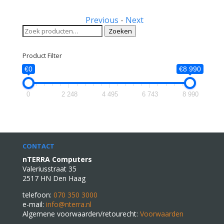
Previous
-
Next
Zoeken
Zoeken
naar:
Product Filter
€0
€8 990
0
2 248
4 495
6 743
8 990
CONTACT
nTERRA Computers
Valeriusstraat 35
2517 HN Den Haag
telefoon:
070 350 3000
e-mail:
info@nterra.nl
Algemene voorwaarden/retourecht:
Voorwaarden