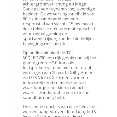
achtergrondverlichting en Mega
Contrast voor dynamische, levendige
beelden. De verversingssnelheid van
60 Hz in combinatie met een
responstijd van slechts 15 ms maakt
deze televisie ook uitermate geschikt
voor casual gaming en
sportwedstrijden, zonder hinderlijke
bewegingsonscherpte.
Op audiovlak biedt de TCL
50QLED780 een rijk geluid dankzij het
geïntegreerde 2.0-kanaals
luidsprekersysteem met een totaal
vermogen van 20 watt. Dolby Atmos
en DTS Virtual:X zorgen voor een
indrukwekkend ruimtelijk geluid,
waardoor je je midden in de actie
waant – zonder dat je een externe
soundbar nodig hebt.
De slimme functies van deze televisie
worden aangedreven door Google TV
(versie 12.0), waarmee je direct