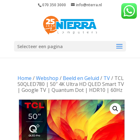
070 350 3000
info@nterra.nl
Selecteer een pagina
Home
/
Webshop
/
Beeld en Geluid
/
TV
/ TCL
50QLED780 | 50″ 4K Ultra HD QLED Smart TV
| Google TV | Quantum Dot | HDR10 | 60Hz