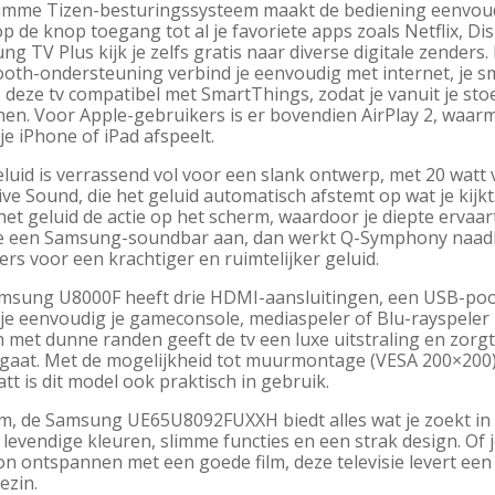
limme Tizen-besturingssysteem maakt de bediening eenvoudig
p de knop toegang tot al je favoriete apps zoals Netflix, D
g TV Plus kijk je zelfs gratis naar diverse digitale zenders
ooth-ondersteuning verbind je eenvoudig met internet, je 
 deze tv compatibel met SmartThings, zodat je vanuit je sto
en. Voor Apple-gebruikers is er bovendien AirPlay 2, waarme
je iPhone of iPad afspeelt.
eluid is verrassend vol voor een slank ontwerp, met 20 watt
ve Sound, die het geluid automatisch afstemt op wat je kijkt
het geluid de actie op het scherm, waardoor je diepte ervaart
 je een Samsung-soundbar aan, dan werkt Q-Symphony naa
rs voor een krachtiger en ruimtelijker geluid.
msung U8000F heeft drie HDMI-aansluitingen, een USB-poor
je eenvoudig je gameconsole, mediaspeler of Blu-rayspeler k
 met dunne randen geeft de tv een luxe uitstraling en zorgt
 gaat. Met de mogelijkheid tot muurmontage (VESA 200×200)
tt is dit model ook praktisch in gebruik.
m, de Samsung UE65U8092FUXXH biedt alles wat je zoekt in
 levendige kleuren, slimme functies en een strak design. Of
n ontspannen met een goede film, deze televisie levert een
ezin.