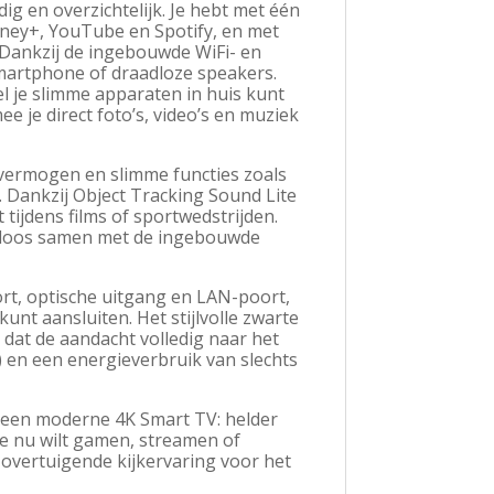
 en overzichtelijk. Je hebt met één
isney+, YouTube en Spotify, en met
. Dankzij de ingebouwde WiFi- en
smartphone of draadloze speakers.
el je slimme apparaten in huis kunt
e je direct foto’s, video’s en muziek
 vermogen en slimme functies zoals
. Dankzij Object Tracking Sound Lite
 tijdens films of sportwedstrijden.
dloos samen met de ingebouwde
t, optische uitgang en LAN-poort,
unt aansluiten. Het stijlvolle zwarte
 dat de aandacht volledig naar het
 en een energieverbruik van slechts
 een moderne 4K Smart TV: helder
 je nu wilt gamen, streamen of
 overtuigende kijkervaring voor het