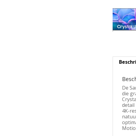
Beschr
Besch
De Sa
die gr
Cryst
detai
4K-res
natuu
optim
Motio