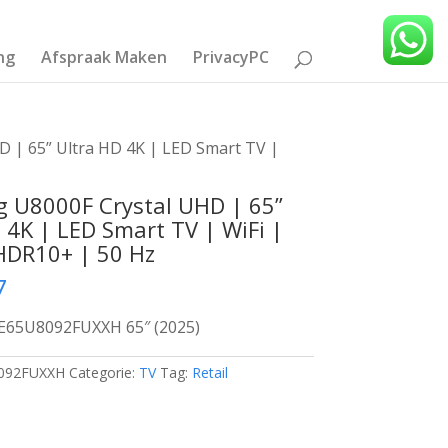
ng
Afspraak Maken
PrivacyPC
 | 65” Ultra HD 4K | LED Smart TV |
 U8000F Crystal UHD | 65”
 4K | LED Smart TV | WiFi |
HDR10+ | 50 Hz
7
65U8092FUXXH 65″ (2025)
092FUXXH
Categorie:
TV
Tag:
Retail