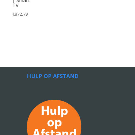
| Smart
TV
€
872,79
HULP OP AFSTAND