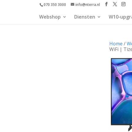
070 350 3000
info@nterra.nl
Webshop
Diensten
W10-upgr
Home
/
W
WiFi | Ti