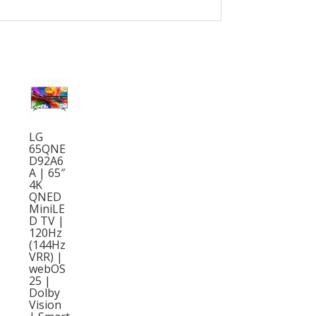
LG
65QNE
D92A6
A | 65″
4K
QNED
MiniLE
D TV |
120Hz
(144Hz
VRR) |
webOS
25 |
Dolby
Vision