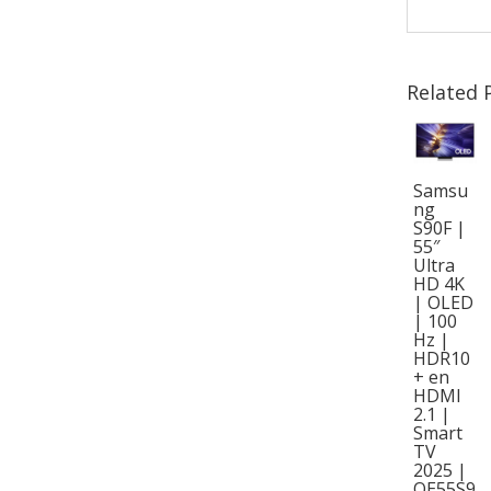
Related 
Samsu
ng
S90F |
55″
Ultra
HD 4K
| OLED
| 100
Hz |
HDR10
+ en
HDMI
2.1 |
Smart
TV
2025 |
QE55S9