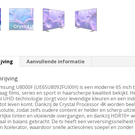
ijving
Aanvullende informatie
rijving
msung U8000F (UE65U8092FUXXH) is een moderne 65 inch tel
aag films, series en sport in haarscherpe kwaliteit bekijkt.
al UHD-technologie zorgt voor levendige kleuren en een in
l tot leven komt. Dankzij de Crystal Processor 4K worden b
olutie, zodat zelfs oudere content er helder en scherp uitzi
rlijke tinten en vloeiende overgangen, en dankzij HDR10+ w
aal in balans gebracht. De tv heeft een verversingssnelheid
n Xcelerator, waardoor snelle actiescènes soepel en zond