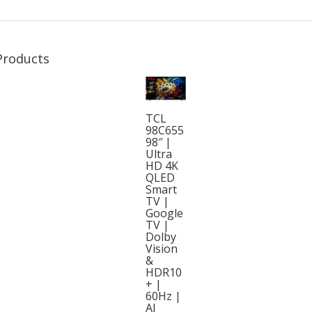
Products
TCL
98C655
98″ |
Ultra
HD 4K
QLED
Smart
TV |
Google
TV |
Dolby
Vision
&
HDR10
+ |
60Hz |
AI