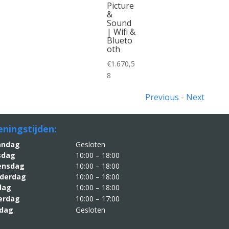
Picture
&
Sound
| Wifi &
Blueto
oth
€
1.670,5
8
Previous
-
Next
ningstijden:
aandag
Gesloten
sdag
10:00 – 18:00
nsdag
10:00 – 18:00
derdag
10:00 – 18:00
jdag
10:00 – 18:00
erdag
10:00 – 17:00
dag
Gesloten