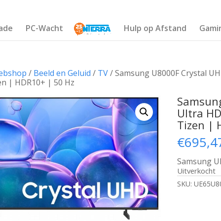
ade
PC-Wacht
Hulp op Afstand
Gami
ebshop
/
Beeld en Geluid
/
TV
/ Samsung U8000F Crystal UHD
zen | HDR10+ | 50 Hz
Samsung
Ultra HD
Tizen | 
€
695,4
Samsung UE
Uitverkocht
SKU:
UE65U8