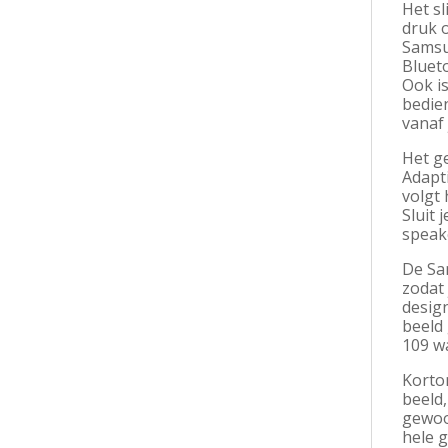
Het s
druk o
Samsun
Bluet
Ook is
bedien
vanaf 
Het g
Adapti
volgt 
Sluit
speake
De Sa
zodat 
design
beeld
109 wa
Korto
beeld,
gewoo
hele g