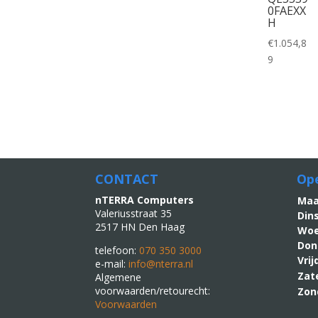
0FAEXX
H
€
1.054,8
9
CONTACT
Ope
nTERRA Computers
M
Valeriusstraat 35
Din
2517 HN Den Haag
Woe
Don
telefoon:
070 350 3000
Vri
e-mail:
info@nterra.nl
Zat
Algemene
voorwaarden/retourecht:
Zon
Voorwaarden