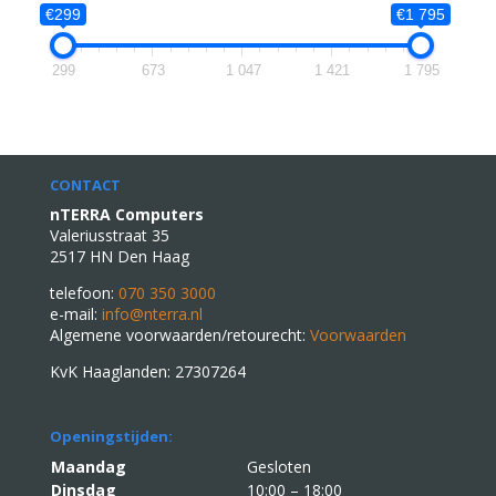
€299
€1 795
299
673
1 047
1 421
1 795
CONTACT
nTERRA Computers
Valeriusstraat 35
2517 HN Den Haag
telefoon:
070 350 3000
e-mail:
info@nterra.nl
Algemene voorwaarden/retourecht:
Voorwaarden
KvK Haaglanden: 27307264
Openingstijden:
Maandag
Gesloten
Dinsdag
10:00 – 18:00