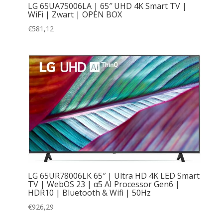
LG 65UA75006LA | 65″ UHD 4K Smart TV |
WiFi | Zwart | OPEN BOX
€
581,12
LG 65UR78006LK 65″ | Ultra HD 4K LED Smart
TV | WebOS 23 | α5 AI Processor Gen6 |
HDR10 | Bluetooth & Wifi | 50Hz
€
926,29