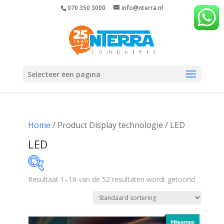
070 350 3000
info@nterra.nl
Selecteer een pagina
Home
/ Product Display technologie / LED
LED
Resultaat 1–16 van de 52 resultaten wordt getoond
€299
€1 795
299
673
1 047
1 421
1 795