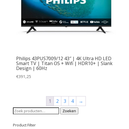
Philips 43PUS7009/12 43″ | 4K Ultra HD LED
Smart TV | Titan OS + Wifi | HDR10+ | Slank
Design | 60Hz
€
391,25
1
2
3
4
→
Zoeken
Zoeken
naar:
Product Filter