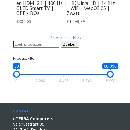
en HDMI 2.1 | 100 Hz |
| 4K Ultra HD | 144Hz
OLED Smart TV |
| WiFi | webOS 25 |
OPEN BOX
Zwart
€
800,03
€
1.098,99
Previous
-
Next
Zoeken
Zoeken
naar:
Product Filter
€0
€8 990
0
2 248
4 495
6 743
8 990
CONTACT
nTERRA Computers
Valeriusstraat 35
2517 HN Den Haag