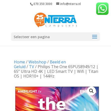
070 350 3000
info@nterra.nl
Selecteer een pagina
Home
/
Webshop
/
Beeld en
Geluid
/
TV
/ Philips The One 65PUS8949/12 |
65” Ultra HD 4K | LED Smart TV | Wifi | Titan
OS | HDR10+ | 144Hz