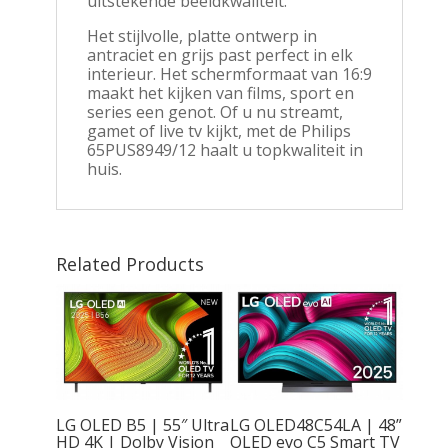
uitstekende beeldkwaliteit.
Het stijlvolle, platte ontwerp in
antraciet en grijs past perfect in elk
interieur. Het schermformaat van 16:9
maakt het kijken van films, sport en
series een genot. Of u nu streamt,
gamet of live tv kijkt, met de Philips
65PUS8949/12 haalt u topkwaliteit in
huis.
Related Products
 OLED
 |
Vision
LG OLED B5 | 55″ Ultra
LG OLED48C54LA | 48”
HD 4K | Dolby Vision
OLED evo C5 Smart TV