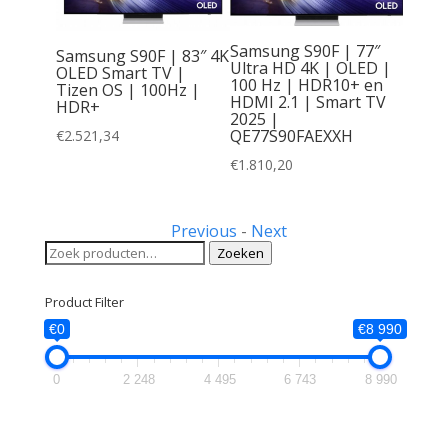
| Ultra
Samsung S90F | 77″
Samsung S90F | 83″ 4K
art TV
Ultra HD 4K | OLED |
OLED Smart TV |
Dolby
100 Hz | HDR10+ en
Tizen OS | 100Hz |
+ |
HDMI 2.1 | Smart TV
HDR+
re &
2025 |
QE77S90FAEXXH
€
2.521,34
€
1.810,20
Previous
-
Next
Zoeken
Zoeken
naar:
Product Filter
€0
€8 990
0
2 248
4 495
6 743
8 990