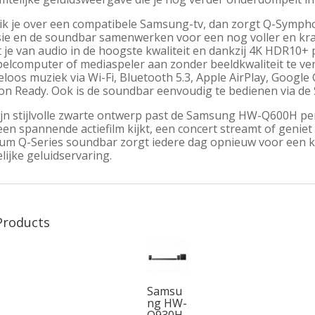
ik je over een compatibele Samsung-tv, dan zorgt Q-Sympho
isie en de soundbar samenwerken voor een nog voller en kr
 je van audio in de hoogste kwaliteit en dankzij 4K HDR10+
pelcomputer of mediaspeler aan zonder beeldkwaliteit te ver
loos muziek via Wi-Fi, Bluetooth 5.3, Apple AirPlay, Google
on Ready. Ook is de soundbar eenvoudig te bedienen via de
jn stijlvolle zwarte ontwerp past de Samsung HW-Q600H perfe
een spannende actiefilm kijkt, een concert streamt of geniet v
um Q-Series soundbar zorgt iedere dag opnieuw voor een k
lijke geluidservaring.
Products
Samsu
ng HW-
Q930H