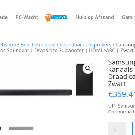
ade
PC-Wacht
Hulp op Afstand
Gami
ebshop
/
Beeld en Geluid
/
Soundbar luidsprekers
/ Samsung
os Soundbar | Draadloze Subwoofer | HDMI eARC | Zwart
Samsung
kanaals
Draadlo
Zwart
€
359,4
UP- Samsun
Op voorraad
Samsung
HW-