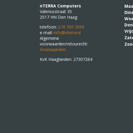
nTERRA Computers
M
Valeriusstraat 35
Din
2517 HN Den Haag
Woe
Don
telefoon:
070 350 3000
Vri
e-mail:
info@nterra.nl
Zat
Algemene
voorwaarden/retourecht:
Zon
Voorwaarden
KvK Haaglanden: 27307264