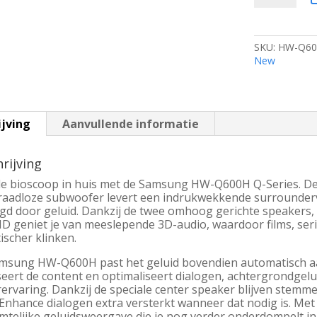
Q600H
Q-
Series
|
SKU:
HW-Q60
3.1.2-
New
kanaals
Dolby
Atmos
Soundbar
|
ijving
Aanvullende informatie
Draadloze
Subwoofer
rijving
|
HDMI
de bioscoop in huis met de Samsung HW-Q600H Q-Series. De
eARC
raadloze subwoofer levert een indrukwekkende surrounderva
|
gd door geluid. Dankzij de twee omhoog gerichte speakers,
Zwart
D geniet je van meeslepende 3D-audio, waardoor films, ser
aantal
tischer klinken.
msung HW-Q600H past het geluid bovendien automatisch aan 
seert de content en optimaliseert dialogen, achtergrondgelu
rervaring. Dankzij de speciale center speaker blijven stemmen
 Enhance dialogen extra versterkt wanneer dat nodig is. Me
mtelijke geluidsweergave die je nog verder onderdompelt in