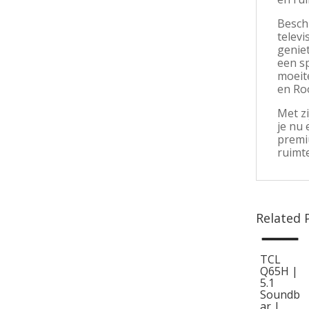
Besch
telev
geniet
een s
moeite
en Ro
Met zi
je nu 
premi
ruimte
Related 
TCL
Q65H |
5.1
Soundb
ar |