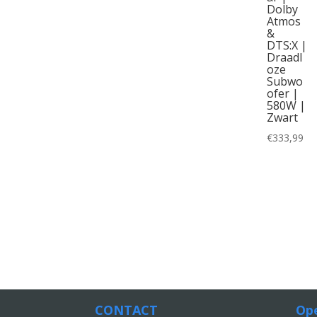
Dolby
Atmos
&
DTS:X |
Draadl
oze
Subwo
ofer |
580W |
Zwart
€
333,99
CONTACT
Ope