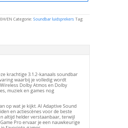
0H/EN
Categorie:
Soundbar luidsprekers
Tag:
ze krachtige 3.1.2-kanaals soundbar
ring waarbij je volledig wordt
 Wireless Dolby Atmos en Dolby
ies, muziek en games nog
op wat je kijkt. AI Adaptive Sound
iden en actiescènes voor de beste
 altijd helder verstaanbaar, terwijl
t Game Pro ervaar je een nauwkeurige
 je favoriete games.