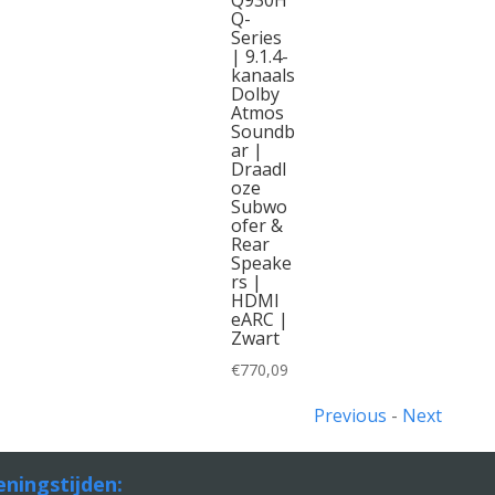
Q-
Series
| 9.1.4-
kanaals
Dolby
Atmos
Soundb
ar |
Draadl
oze
Subwo
ofer &
Rear
Speake
rs |
HDMI
eARC |
Zwart
€
770,09
Previous
-
Next
ningstijden: