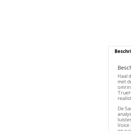
Beschr
Besch
Haal 
met d
omrin
TrueH
realis
De Sa
analy
luiste
Voice
en rui