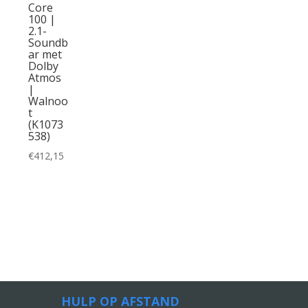
Core
100 |
2.1-
Soundb
ar met
Dolby
Atmos
|
Walnoo
t
(K1073
538)
€
412,15
HULP OP AFSTAND