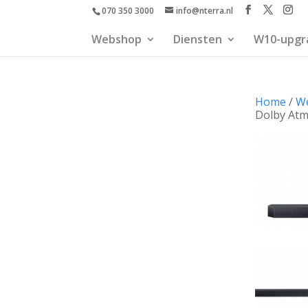
070 350 3000
info@nterra.nl
Webshop
Diensten
W10-upgr
Home
/
W
Dolby Atm