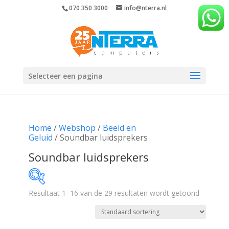
070 350 3000
info@nterra.nl
Selecteer een pagina
Home
/
Webshop
/
Beeld en
Geluid
/ Soundbar luidsprekers
Soundbar luidsprekers
Resultaat 1–16 van de 29 resultaten wordt getoond
€137
€1 599
137
503
868
1 234
1 599