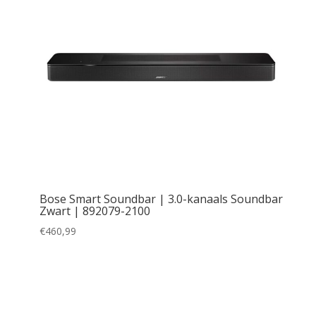
Merk
LG
(2)
Philips
(1)
Samsung
(5)
TCL
(1)
Op voorraad in centraal magazijn
Bose Smart Soundbar | 3.0-kanaals Soundbar
Ja
(14)
Zwart | 892079-2100
Nee
(15)
€
460,99