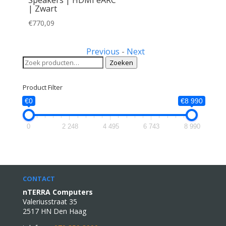
| Zwart
€
770,09
Previous
-
Next
Zoeken
Zoeken
naar:
Product Filter
€0
€8 990
0
2 248
4 495
6 743
8 990
CONTACT
nTERRA Computers
Valeriusstraat 35
2517 HN Den Haag