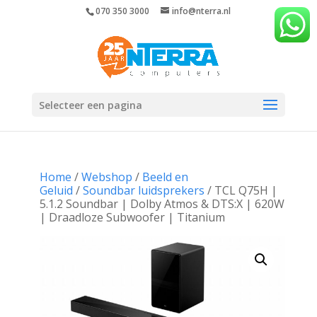
070 350 3000
info@nterra.nl
Selecteer een pagina
Home
/
Webshop
/
Beeld en
Geluid
/
Soundbar luidsprekers
/ TCL Q75H |
5.1.2 Soundbar | Dolby Atmos & DTS:X | 620W
| Draadloze Subwoofer | Titanium