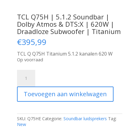
TCL Q75H | 5.1.2 Soundbar |
Dolby Atmos & DTS:X | 620W |
Draadloze Subwoofer | Titanium
€
395,99
TCL Q Q75H Titanium 5.1.2 kanalen 620 W
Op voorraad
TCL
Q75H
|
5.1.2
Toevoegen aan winkelwagen
Soundbar
|
Dolby
Atmos
&
SKU:
Q75HE
Categorie:
Soundbar luidsprekers
Tag:
DTS:X
New
|
620W