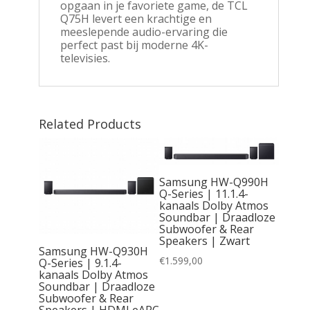
opgaan in je favoriete game, de TCL
Q75H levert een krachtige en
meeslepende audio-ervaring die
perfect past bij moderne 4K-
televisies.
Related Products
Samsung HW-Q990H
by
Q-Series | 11.1.4-
|
kanaals Dolby Atmos
woofer
Soundbar | Draadloze
Subwoofer & Rear
Speakers | Zwart
Samsung HW-Q930H
€
1.599,00
Q-Series | 9.1.4-
kanaals Dolby Atmos
Soundbar | Draadloze
Subwoofer & Rear
Speakers | HDMI eARC