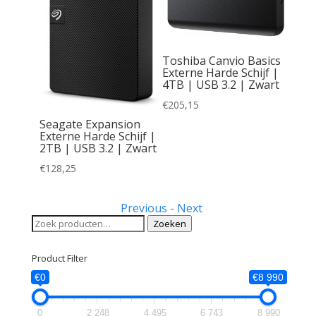
 Basics
Toshiba Canvio Basics
chijf |
Externe Harde Schijf |
| Zwart
4TB | USB 3.2 | Zwart
€
205,15
Seagate Expansion
Externe Harde Schijf |
2TB | USB 3.2 | Zwart
€
128,25
Previous
-
Next
Zoeken
Zoeken
naar:
Product Filter
€0
€8 990
0
2 248
4 495
6 743
8 990