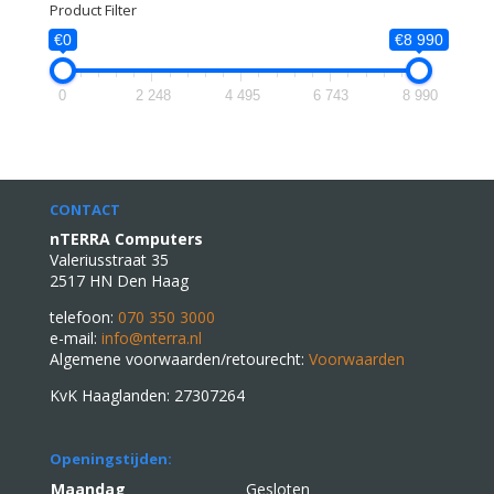
Product Filter
€0
€8 990
0
2 248
4 495
6 743
8 990
CONTACT
nTERRA Computers
Valeriusstraat 35
2517 HN Den Haag
telefoon:
070 350 3000
e-mail:
info@nterra.nl
Algemene voorwaarden/retourecht:
Voorwaarden
KvK Haaglanden: 27307264
Openingstijden:
Maandag
Gesloten