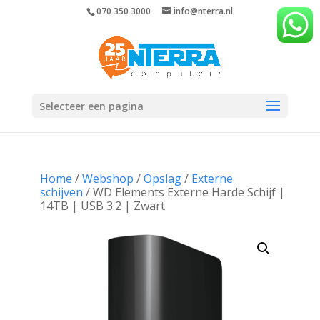
070 350 3000
info@nterra.nl
Selecteer een pagina
Home
/
Webshop
/
Opslag
/
Externe
schijven
/ WD Elements Externe Harde Schijf |
14TB | USB 3.2 | Zwart