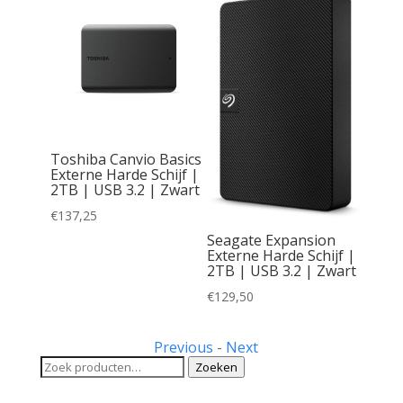
 | 1TB
.5 inch
Toshiba Canvio Basics
 1 |
Externe Harde Schijf |
2TB | USB 3.2 | Zwart
€
137,25
Seagate Expansion
Externe Harde Schijf |
2TB | USB 3.2 | Zwart
€
129,50
Previous
-
Next
Zoeken
Zoeken
naar: