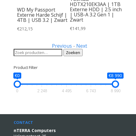
HDTX210EK3AA | 1TB
Externe HDD | 2.5 inch
 Basics
WD My Passport
| USB-A 3.2 Gen 1 |
chijf |
Externe Harde Schijf |
Zwart
| Zwart
4TB | USB 3.2 | Zwart
€
141,99
€
212,15
Previous
-
Next
Zoeken
Zoeken
naar:
Product Filter
€0
€8 990
0
2 248
4 495
6 743
8 990
CONTACT
nTERRA Computers