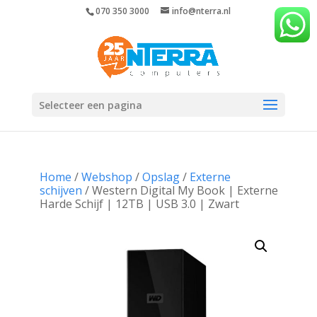
070 350 3000
info@nterra.nl
Selecteer een pagina
Home
/
Webshop
/
Opslag
/
Externe
schijven
/ Western Digital My Book | Externe
Harde Schijf | 12TB | USB 3.0 | Zwart