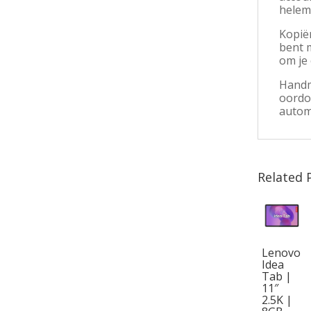
helem
Kopiër
bent 
om je 
Handma
oordop
autom
Related 
Lenovo
Idea
Tab |
11″
2.5K |