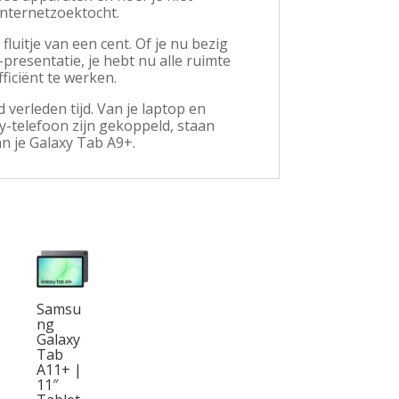
internetzoektocht.
luitje van een cent. Of je nu bezig
resentatie, je hebt nu alle ruimte
fficiënt te werken.
verleden tijd. Van je laptop en
xy-telefoon zijn gekoppeld, staan
n je Galaxy Tab A9+.
Samsu
ng
Galaxy
Tab
A11+ |
11″