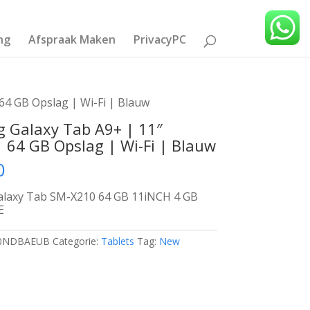
ng
Afspraak Maken
PrivacyPC
64 GB Opslag | Wi-Fi | Blauw
 Galaxy Tab A9+ | 11″
| 64 GB Opslag | Wi-Fi | Blauw
0
laxy Tab SM-X210 64 GB 11iNCH 4 GB
E
0NDBAEUB
Categorie:
Tablets
Tag:
New