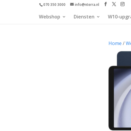
070 350 3000
info@nterra.nl
Webshop
Diensten
W10-upgr
Home
/
W