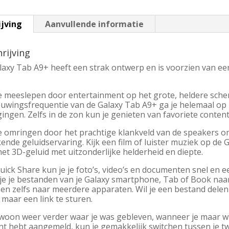
ijving
Aanvullende informatie
rijving
laxy Tab A9+ heeft een strak ontwerp en is voorzien van ee
je meeslepen door entertainment op het grote, heldere sche
euwingsfrequentie van de Galaxy Tab A9+ ga je helemaal op i
ngen. Zelfs in de zon kun je genieten van favoriete content
je omringen door het prachtige klankveld van de speakers o
nde geluidservaring. Kijk een film of luister muziek op de 
et 3D-geluid met uitzonderlijke helderheid en diepte.
ick Share kun je je foto’s, video’s en documenten snel en 
 je je bestanden van je Galaxy smartphone, Tab of Book naa
 en zelfs naar meerdere apparaten. Wil je een bestand dele
 maar een link te sturen.
oon weer verder waar je was gebleven, wanneer je maar wilt
nt hebt aangemeld, kun je gemakkelijk switchen tussen je tw