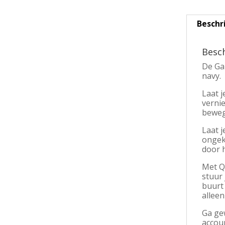
Beschr
Besch
De Ga
navy.
Laat 
verni
bewegi
Laat 
ongeke
door h
Met Qu
stuur
buurt
alleen
Ga gew
accou