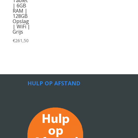
Tablet
| 6GB
RAM |
128GB
Opslag
| WiFi |
Grijs
€
261,50
HULP OP AFSTAND