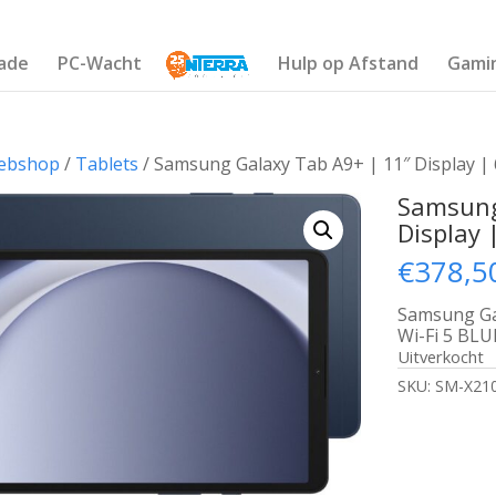
ade
PC-Wacht
Hulp op Afstand
Gami
ebshop
/
Tablets
/ Samsung Galaxy Tab A9+ | 11″ Display | 
Samsung
Display 
€
378,5
Samsung Ga
Wi-Fi 5 BLU
Uitverkocht
SKU:
SM-X21