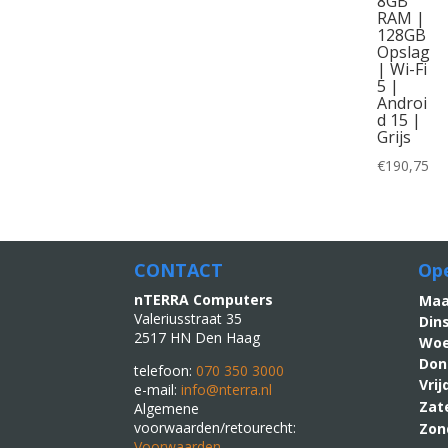
8GB
RAM |
128GB
Opslag
| Wi-Fi
5 |
Androi
d 15 |
Grijs
€
190,75
CONTACT
Ope
nTERRA Computers
M
Valeriusstraat 35
Din
2517 HN Den Haag
Woe
Don
telefoon:
070 350 3000
Vri
e-mail:
info@nterra.nl
Zat
Algemene
voorwaarden/retourecht:
Zon
Voorwaarden